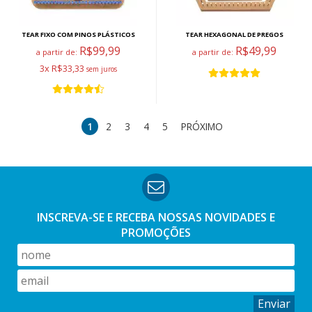
TEAR FIXO COM PINOS PLÁSTICOS
TEAR HEXAGONAL DE PREGOS
R$99,99
R$49,99
a partir de:
a partir de:
3x R$33,33
1
2
3
4
5
PRÓXIMO
INSCREVA-SE E RECEBA NOSSAS
NOVIDADES E
PROMOÇÕES
Enviar