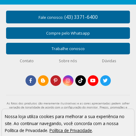
(43) 3371-6400
Fale conosco:
Compre pelo Whatsapp
Trabalhe conosco
Contato
Sobre nós
Dúvidas
As fotos dos produtos são meramente ilustrativas e as cores apresentadas podem sofrer
variação de tonalidade de acordo com a configuração do monitor. Preços, promoções e
formas de pagamento válidos exclusivamente para compras através da loja virtual e
enquanto durar o estoque. Os preços apresentados são válidos para pagamentos a vista
Nossa loja utiliza cookies para melhorar a sua experiência no
e podem sofrer alterações sem aviso prévio. Vendas sujeitas a análise e confirmação de
site. Ao continuar navegando, você concorda com a nossa
dados.
Armarinho São José - Todos os direitos reservados
Política de Privacidade.
Política de Privacidade
.