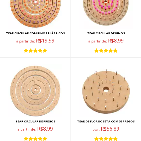
TEAR CIRCULAR COM PINOS PLÁSTICOS
TEAR CIRCULAR DE PINOS
R$19,99
R$8,99
a partir de:
a partir de:
TEAR CIRCULAR DE PREGOS
TEAR DE FLOR ROSETA COM 36 PREGOS
R$8,99
R$56,89
a partir de:
por: