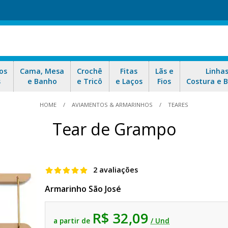
os
Cama, Mesa
Crochê
Fitas
Lãs e
Linha
s
e Banho
e Tricô
e Laços
Fios
Costura e 
HOME
AVIAMENTOS & ARMARINHOS
TEARES
Tear de Grampo
2 avaliações
Armarinho São José
R$ 32,09
a partir de
/ Und