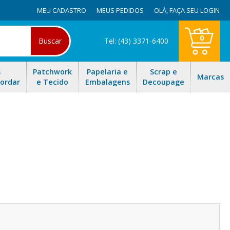
MEU CADASTRO
MEUS PEDIDOS
OLÁ,
FAÇA SEU LOGIN
0
Buscar
Tel: (43) 3371-6400
s
Patchwork
Papelaria e
Scrap e
Marcas
Bordar
e Tecido
Embalagens
Decoupage