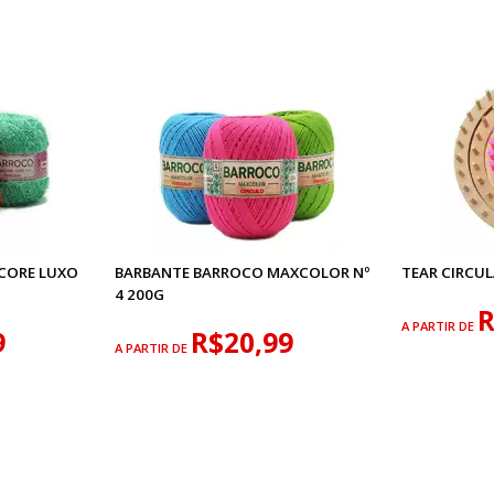
CORE LUXO
BARBANTE BARROCO MAXCOLOR Nº
TEAR CIRCUL
4 200G
R
A PARTIR DE
9
R$20,99
A PARTIR DE