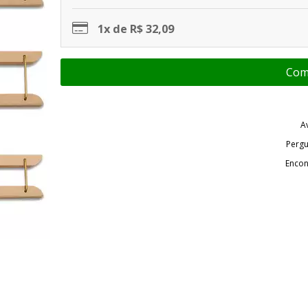
1x de R$ 32,09
A
Pergu
Encon