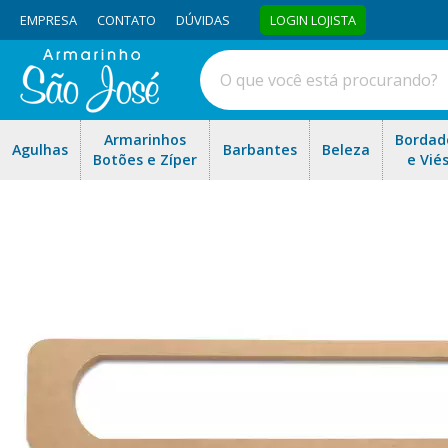
EMPRESA
CONTATO
DÚVIDAS
LOGIN LOJISTA
Armarinhos
Bordad
Agulhas
Barbantes
Beleza
Botões e Zíper
e Vié