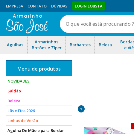
EMPRESA
CONTATO
DÚVIDAS
LOGIN LOJISTA
Armarinhos
Borda
Agulhas
Barbantes
Beleza
Botões e Zíper
e Vié
NOVIDADES
Saldão
Papel Contact Liso fosco, es
Beleza
Contact Cristal de 70 e 8
1
Lãs e Fios 2026
Linhas de Verão
Agulha De Mão e para Bordar