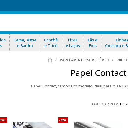
dos
Cama, Mesa
Crochê
Fitas
Lãs e
Linha
s
e Banho
e Tricô
e Laços
Fios
Costura e 
PAPELARIA E ESCRITÓRIO
PAPE
Papel Contact
Papel Contact, temos um modelo ideal para o seu Ar
tampado, tons de madeira, pedras e mármores, infantil. Temos também 
0 MICRA. Ideal para decorações, trabalhos artesanais e escolares. Tra
DES
imaginação pedir. Aproveite as ofertas e nosso envio r
42%
42%