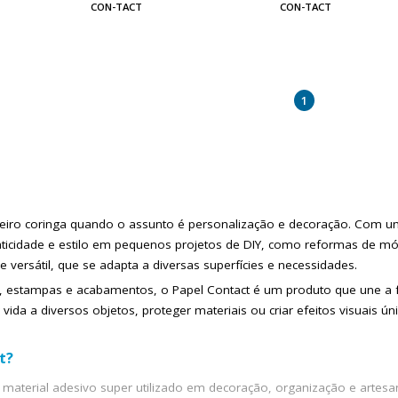
CON-TACT
CON-TACT
1
eiro coringa quando o assunto é personalização e decoração. Com um
ticidade e estilo em pequenos projetos de DIY, como reformas de móv
 versátil, que se adapta a diversas superfícies e necessidades.
, estampas e acabamentos, o Papel Contact é um produto que une a fu
ida a diversos objetos, proteger materiais ou criar efeitos visuais
t?
e material adesivo super utilizado em decoração, organização e arte