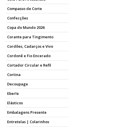
Encontrar o Papel Contact nã
Compasso de Corte
muito confiável para adquir
Confecções
além da famosa entrega rápid
Copa do Mundo 2026
Além disso, possuímos uma se
acessíveis, que cabem no se
Corante para Tingimento
O Papel Contact é um item in
Cordões, Cadarços e Vivo
Contact, acesse agora o site
Cordonê e Fio Encerado
Cortador Circular e Refil
Cortina
Decoupage
Eberle
Elásticos
Embalagens Presente
Entretelas | Colarinhos