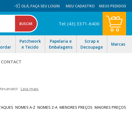
OLÁ,
FAÇA SEU LOGIN
MEU CADASTRO
MEUS PEDIDOS
Tel: (43) 3371-6400
s
Patchwork
Papelaria e
Scrap e
Marcas
Bordar
e Tecido
Embalagens
Decoupage
L CONTACT
tesanato!
Leia mais
a linha de Jateados e Fibra de carbono. Além do tradicional Papel
nsforme ambientes, materiais escolares, móveis e tudo o que sua
TAQUES
NOMES A-Z
NOMES Z-A
MENORES PREÇOS
MAIORES PREÇOS
ápido para todo Brasil