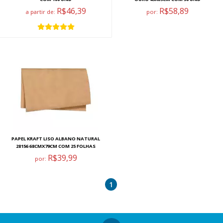
R$46,39
R$58,89
a partir de:
por:
PAPEL KRAFT LISO ALBANO NATURAL
28156 68CMX79CM COM 25 FOLHAS
R$39,99
por:
1