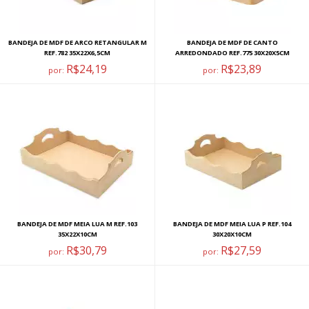
BANDEJA DE MDF DE ARCO RETANGULAR M
BANDEJA DE MDF DE CANTO
REF.782 35X22X6,5CM
ARREDONDADO REF.775 30X20X5CM
R$24,19
R$23,89
por:
por:
BANDEJA DE MDF MEIA LUA M REF.103
BANDEJA DE MDF MEIA LUA P REF.104
35X22X10CM
30X20X10CM
R$30,79
R$27,59
por:
por: