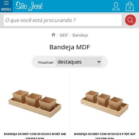
0
MDF
Bandeja
Bandeja MDF
Visualizar:
BANDEJA DE MDF COM 03 VASOS M REF.845
BANDEJA DE MDF COM 03 VASOS P REF.847
13X33X7,5CM
11X27X6,5CM