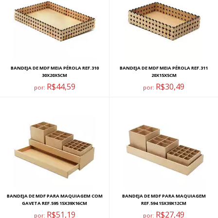
BANDEJA DE MDF MEIA PÉROLA REF.310
BANDEJA DE MDF MEIA PÉROLA REF.311
30X20X5CM
20X15X5CM
R$44,59
R$30,49
por:
por:
BANDEJA DE MDF PARA MAQUIAGEM COM
BANDEJA DE MDF PARA MAQUIAGEM
GAVETA REF.595 15X39X16CM
REF.594 15X39X12CM
R$51,19
R$27,49
por:
por: