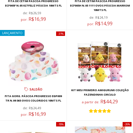
FITA DE CETIM PÁSCOA PROGRESSO
FITA DE CETIM PÁSCOA PROGRESSO
ECF005F N.05 027 FELIZ PÁSCOA 10MTS FL
ECF005H N.05 1111 OVOS PÁSCOA MARROM
10MTS FL
de:
R$26,59
de:
R$24,19
R$16,99
por:
R$14,99
por:
LANÇAMENTO
31%
SALDÃO
KIT MEU PRIMEIRO AMIGURUMI COLEÇÃO
FAZENDINHA CIRCULO
FITA GORG. PÁSCOA PROGRESSO EGP009
R$44,29
TR N.09 365 OVOS COLORIDOS 10MTS FL
a partir de:
de:
R$24,49
R$16,99
por:
18%
26%