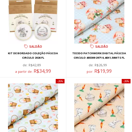
SALDÃO
SALDÃO
KIT DE BORDADO COLEÇÃO PÁSCOA
TECIDO PATCHWORK DIGITAL PÁSCOA
CIRCULO 2026 FL
CIRCULO 493309 2971 0,48X1,50MTS FL
de:
R$42,89
de:
R$26,99
R$34,99
R$19,99
a partir de:
por:
26%
26%