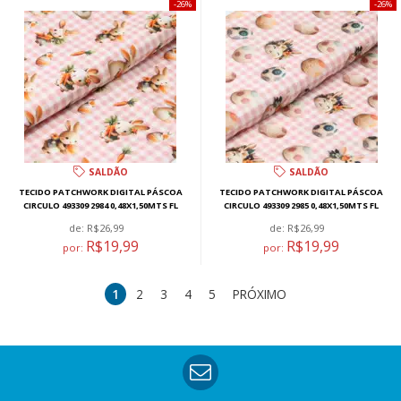
26%
26%
SALDÃO
SALDÃO
TECIDO PATCHWORK DIGITAL PÁSCOA
TECIDO PATCHWORK DIGITAL PÁSCOA
CIRCULO 493309 2984 0,48X1,50MTS FL
CIRCULO 493309 2985 0,48X1,50MTS FL
de:
R$26,99
de:
R$26,99
R$19,99
R$19,99
por:
por:
1
2
3
4
5
PRÓXIMO