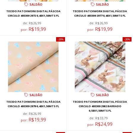
SALDÃO
SALDÃO
TECIDO PATCHWORK DIGITAL PÁSCOA
TECIDO PATCHWORK DIGITAL PÁSCOA
CIRCULO 493309 2972 0,48X1,50MTS FL
CIRCULO 493309 2977 0,48X1,50MTS FL
de:
R$26,99
de:
R$26,99
R$19,99
R$19,99
por:
por:
26%
26%
SALDÃO
SALDÃO
TECIDO PATCHWORK DIGITAL PÁSCOA
TECIDO PATCHWORK DIGITAL PÁSCOA
CIRCULO 493309 2979 0,48X1,50MTS FL
CIRCULO 493309 2982 BARRADO
0,58X1,50MTS FL
de:
R$26,99
de:
R$33,79
R$19,99
por:
R$24,99
por: