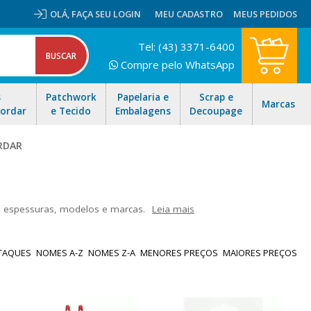
OLÁ,
FAÇA SEU LOGIN
MEU CADASTRO
MEUS PEDIDOS
Tel: (43) 3371-6400
Compre pelo WhatsApp
s
Patchwork
Papelaria e
Scrap e
Marcas
Bordar
e Tecido
Embalagens
Decoupage
RDAR
o
e espessuras, modelos e marcas.
Leia mais
das para você escolher o que há de melhor no mercado. Aproveite
 Brasil!
TAQUES
NOMES A-Z
NOMES Z-A
MENORES PREÇOS
MAIORES PREÇOS