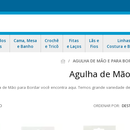
dos
Cama, Mesa
Crochê
Fitas
Lãs e
Linha
s
e Banho
e Tricô
e Laços
Fios
Costura e 
AGULHA DE MÃO E PARA BO
Agulha de Mã
a de Mão para Bordar você encontra aqui. Temos grande variedade d
lidade e durabilidade em aço niquelado. Agulhas nacionais e importa
nossas ofertas e envio rápido para todo
O
DES