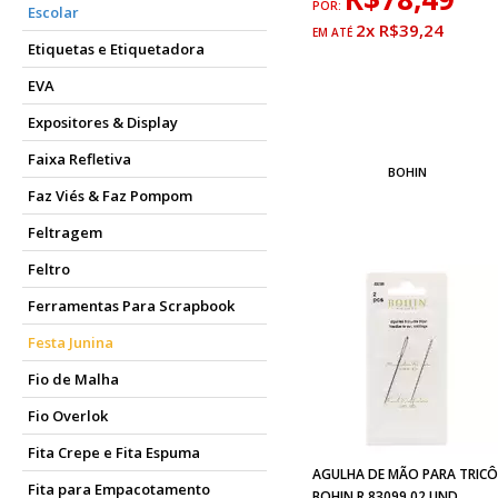
POR:
Escolar
2x R$39,24
Etiquetas e Etiquetadora
EVA
Expositores & Display
Faixa Refletiva
BOHIN
Faz Viés & Faz Pompom
Feltragem
Feltro
Ferramentas Para Scrapbook
Festa Junina
Fio de Malha
Fio Overlok
Fita Crepe e Fita Espuma
AGULHA DE MÃO PARA TRIC
Fita para Empacotamento
BOHIN R.83099 02 UND