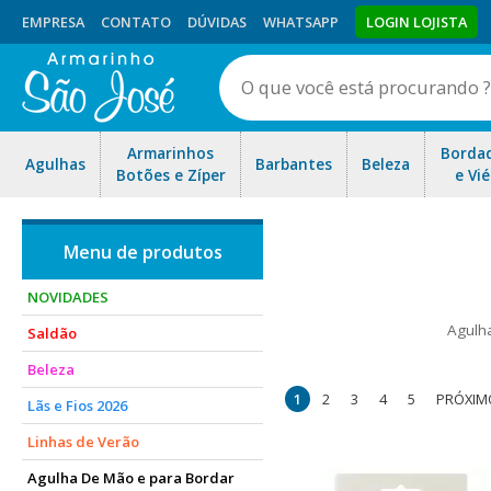
EMPRESA
CONTATO
DÚVIDAS
WHATSAPP
LOGIN LOJISTA
Armarinhos
Borda
Agulhas
Barbantes
Beleza
Botões e Zíper
e Vié
NOVIDADES
Agulh
Saldão
Encontre opções de alta qua
Beleza
1
2
3
4
5
PRÓXIM
Lãs e Fios 2026
Linhas de Verão
Agulha De Mão e para Bordar