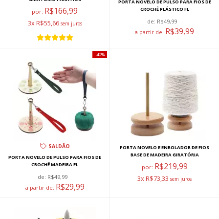
PORTA NOVELO DE PULSO PARA FIOS DE
R$166,99
CROCHÊ PLÁSTICO FL
por:
de:
R$49,99
3x R$55,66
R$39,99
a partir de:
40%
SALDÃO
PORTA NOVELO E ENROLADOR DE FIOS
BASE DE MADEIRA GIRATÓRIA
PORTA NOVELO DE PULSO PARA FIOS DE
R$219,99
CROCHÊ MADEIRA FL
por:
de:
R$49,99
3x R$73,33
R$29,99
a partir de: