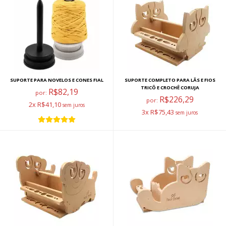
SUPORTE PARA NOVELOS E CONES FIAL
SUPORTE COMPLETO PARA LÃS E FIOS
TRICÔ E CROCHÊ CORUJA
R$82,19
por:
R$226,29
por:
2x R$41,10
3x R$75,43