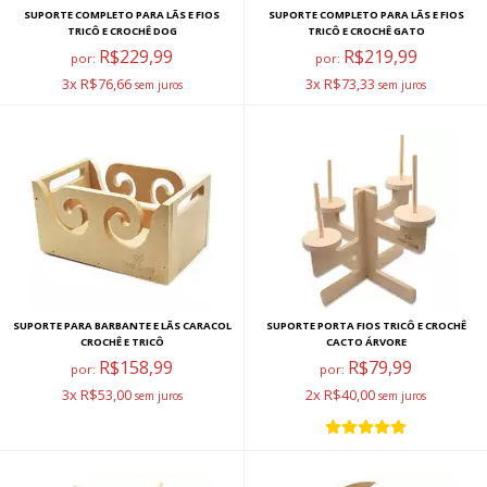
SUPORTE COMPLETO PARA LÃS E FIOS
SUPORTE COMPLETO PARA LÃS E FIOS
TRICÔ E CROCHÊ DOG
TRICÔ E CROCHÊ GATO
R$229,99
R$219,99
por:
por:
3x R$76,66
3x R$73,33
SUPORTE PARA BARBANTE E LÃS CARACOL
SUPORTE PORTA FIOS TRICÔ E CROCHÊ
CROCHÊ E TRICÔ
CACTO ÁRVORE
R$158,99
R$79,99
por:
por:
3x R$53,00
2x R$40,00