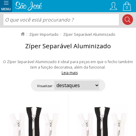
0
Zíper Importado
Zíper Separável Aluminizado
Zíper Separável Aluminizado
O Zíper Separável Aluminizado é ideal para peças em que o fecho também
tem a função decorativa, além da funcional.
Leia mais
Seu cursor é mais alongado e possui formato elegante. O cadarço do zíper
é resistente, composto em 100% poliéster. Os dentes são de nylon e o
Visualizar:
acabamento aluminizado dá um brilho especial na cor prata. Encontre aqui
em diversos tamanhos. Aproveite nossas ofertas e envio rápido para todo
Brasil!