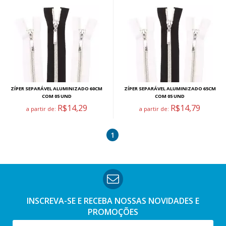
ZÍPER SEPARÁVEL ALUMINIZADO 60CM
ZÍPER SEPARÁVEL ALUMINIZADO 65CM
COM 05 UND
COM 05 UND
R$14,29
R$14,79
a partir de:
a partir de:
1
INSCREVA-SE E RECEBA NOSSAS
NOVIDADES E
PROMOÇÕES