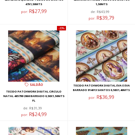
47X1,50MTS
1,50MTS
R$27,99
por:
de:
R$43,99
R$39,79
por:
20%
SALDÃO
TECIDO PATCHWORK DIGITAL EVA E EVA
BARRADO 914013 SANTOS 0,58X1,46MTS
TECIDO PATCHWORK DIGITAL CIRCULO
R$36,99
NATAL 485799 2868 BARRADO 0,58X1,50MTS
por:
FL
de:
R$31,39
R$24,99
por: