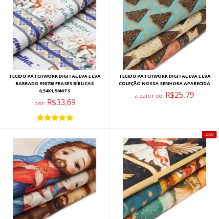
TECIDO PATCHWORK DIGITAL EVA E EVA
TECIDO PATCHWORK DIGITAL EVA E EVA
BARRADO 916706 FRASES BÍBLICAS
COLEÇÃO NOSSA SENHORA APARECIDA
0,54X1,50MTS
R$25,79
a partir de:
R$33,69
por:
45%