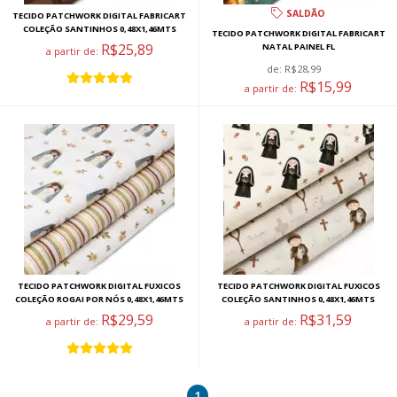
SALDÃO
TECIDO PATCHWORK DIGITAL FABRICART
COLEÇÃO SANTINHOS 0,48X1,46MTS
TECIDO PATCHWORK DIGITAL FABRICART
R$25,89
NATAL PAINEL FL
a partir de:
de:
R$28,99
R$15,99
a partir de:
TECIDO PATCHWORK DIGITAL FUXICOS
TECIDO PATCHWORK DIGITAL FUXICOS
COLEÇÃO ROGAI POR NÓS 0,48X1,46MTS
COLEÇÃO SANTINHOS 0,48X1,46MTS
R$29,59
R$31,59
a partir de:
a partir de:
1