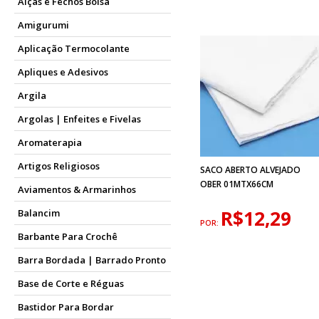
Alças e Fechos Bolsa
Amigurumi
Aplicação Termocolante
Apliques e Adesivos
Argila
Argolas | Enfeites e Fivelas
Aromaterapia
Artigos Religiosos
SACO ABERTO ALVEJADO
OBER 01MTX66CM
Aviamentos & Armarinhos
R$12,29
Balancim
POR:
Barbante Para Crochê
Barra Bordada | Barrado Pronto
Base de Corte e Réguas
Bastidor Para Bordar