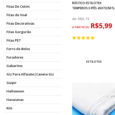
RÚSTICO ESTILOTEX
Fitas De Cetim
TEMPEROS E IPÊS 45X72CM FL
Fitas de Voal
de:
R$6,19
R$5,99
Fitas Decorativas
A PARTIR DE:
Fitas Gorgurão
Fitas PET
Forro de Bolso
Furadores
ESTILOTEX
Gabaritos
Giz Para Alfaiate|Caneta Giz
Guipir
Halloween
Havaianas
Kits