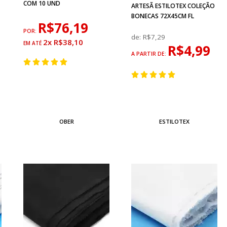
COM 10 UND
ARTESÃ ESTILOTEX COLEÇÃO
BONECAS 72X45CM FL
R$76,19
POR:
de:
R$7,29
2x R$38,10
R$4,99
A PARTIR DE:
OBER
ESTILOTEX