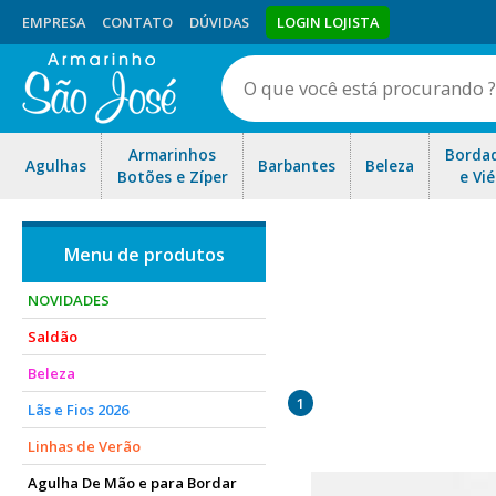
EMPRESA
CONTATO
DÚVIDAS
LOGIN LOJISTA
Armarinhos
Borda
Agulhas
Barbantes
Beleza
Botões e Zíper
e Vié
NOVIDADES
Saldão
Nossos produtos são de exc
Beleza
riscados co
1
Lãs e Fios 2026
Linhas de Verão
Agulha De Mão e para Bordar