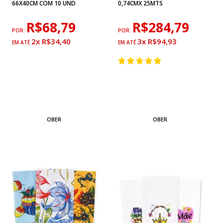
66X40CM COM 10 UND
0,74CMX 25MTS
R$68,79
R$284,79
POR:
POR:
2x R$34,40
3x R$94,93
OBER
OBER