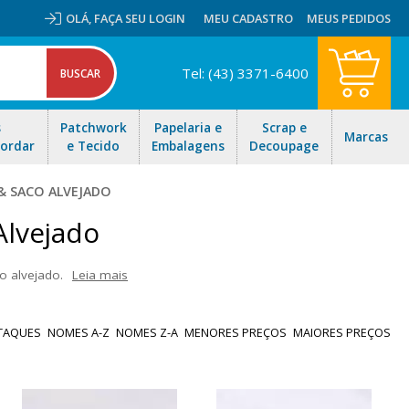
OLÁ,
FAÇA SEU LOGIN
MEU CADASTRO
MEUS PEDIDOS
Tel: (43) 3371-6400
s
Patchwork
Papelaria e
Scrap e
Marcas
Bordar
e Tecido
Embalagens
Decoupage
& SACO ALVEJADO
Alvejado
 alvejado.
Leia mais
 a trama "Pé de Galinha" e com bainha, temos também os modelos
e nossas ofertas e envio rápido para todo Brasil!
TAQUES
NOMES A-Z
NOMES Z-A
MENORES PREÇOS
MAIORES PREÇOS