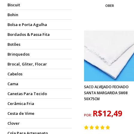
Biscuit
OBER
Bohin
Bolsa e Porta Agulha
Bordados & Passa Fita
Botões
Brinquedos
Brocal, Gliter, Flocar
Cabelos
Cama
SACO ALVEJADO FECHADO
SANTA MARGARIDA SM08
Canetas Para Tecido
50X75CM
Cerâmica Fria
R$12,49
Cesta de Vime
POR:
Clover
Cola Para Artesanato