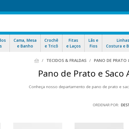
dos
Cama, Mesa
Crochê
Fitas
Lãs e
Linha
s
e Banho
e Tricô
e Laços
Fios
Costura e 
TECIDOS & FRALDAS
PANO DE PRATO 
Pano de Prato e Saco 
Conheça nosso departamento de pano de prato e saco
elente qualidade, 100% algodão, alguns modelos você encontra com
m imagens para pintura. O saco alvejado é ideal para limpeza. Aproveit
DES