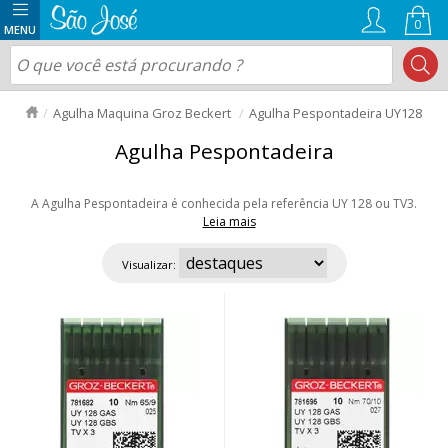
0
Agulha Maquina Groz Beckert
Agulha Pespontadeira UY128
Agulha Pespontadeira
A Agulha Pespontadeira é conhecida pela referência UY 128 ou TV3.
Leia mais
Trabalhamos com a Melhor marca de agulha para máquina pespontadeira
a Groz Beckert, produto de excelente qualidade importado da Alemanha.
Visualizar:
Indicada para fazer pesponto em tecidos pesados. Aproveite nossas
ofertas e envio rápido para todo Brasil!