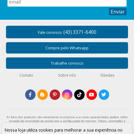
Enviar
(43) 3371-6400
Fale conosco:
Compre pelo Whatsapp
Trabalhe conosco
Contato
Sobre nós
Dúvidas
As fotos dos produtos são meramente ilustrativas e as cores apresentadas podem sofrer
variação de tonalidade de acordo com a configuração do monitor. Preços, promoções e
formas de pagamento válidos exclusivamente para compras através da loja virtual e
enquanto durar o estoque. Os preços apresentados são válidos para pagamentos a vista
Nossa loja utiliza cookies para melhorar a sua experiência no
e podem sofrer alterações sem aviso prévio. Vendas sujeitas a análise e confirmação de