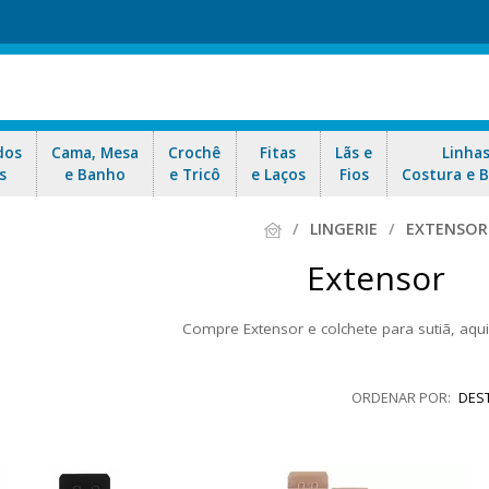
dos
Cama, Mesa
Crochê
Fitas
Lãs e
Linha
s
e Banho
e Tricô
e Laços
Fios
Costura e 
LINGERIE
EXTENSOR
Extensor
Compre Extensor e colchete para sutiã, aqui
ido como fecho para sutiã, você encontra o modelo mais comum o co
iã de forma prática e rápida, trazendo mais conforto. Aproveite nossas
DES