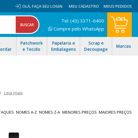
OLÁ,
FAÇA SEU LOGIN
MEU CADASTRO
MEUS PEDIDOS
Tel: (43) 3371-6400
Compre pelo WhatsApp
s
Patchwork
Papelaria e
Scrap e
Marcas
Bordar
e Tecido
Embalagens
Decoupage
!
Leia mais
m 2 ganchos em diversas cores. Já o Extensor prolonga o cós do
 ofertas e envio rápido para todo Brasil!
TAQUES
NOMES A-Z
NOMES Z-A
MENORES PREÇOS
MAIORES PREÇOS