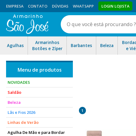
EMPRESA
CONTATO
DÚVIDAS
WHATSAPP
LOGIN LOJISTA
Armarinhos
Borda
Agulhas
Barbantes
Beleza
Botões e Zíper
e Vié
NOVIDADES
Saldão
O colchete também é conhec
Beleza
sut
1
Lãs e Fios 2026
Linhas de Verão
Agulha De Mão e para Bordar