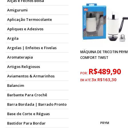
Alças e Fechos Bolsa
Amigurumi
Aplicação Termocolante
Apliques e Adesivos
Argila
Argolas | Enfeites e Fivelas
MÁQUINA DE TRICOTIN PRYM
Aromaterapia
COMFORT TWIST
Artigos Religiosos
R$489,90
POR:
Aviamentos & Armarinhos
3x R$163,30
Balancim
Barbante Para Crochê
Barra Bordada | Barrado Pronto
Base de Corte e Réguas
Bastidor Para Bordar
PRYM