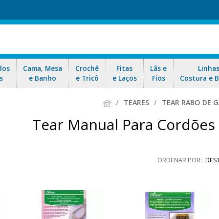
dos
Cama, Mesa
Crochê
Fitas
Lãs e
Linha
s
e Banho
e Tricô
e Laços
Fios
Costura e 
TEARES
TEAR RABO DE 
Tear Manual Para Cordões
DES