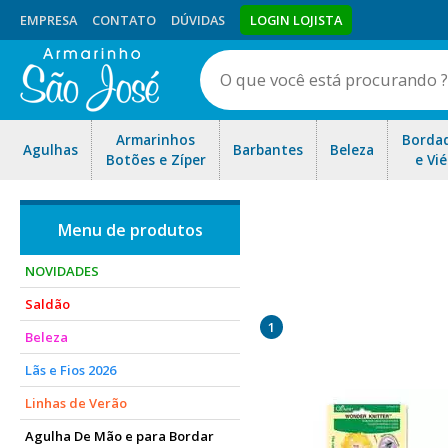
EMPRESA
CONTATO
DÚVIDAS
LOGIN LOJISTA
Armarinhos
Borda
Agulhas
Barbantes
Beleza
Botões e Zíper
e Vié
NOVIDADES
Saldão
1
Beleza
Lãs e Fios 2026
Linhas de Verão
Agulha De Mão e para Bordar