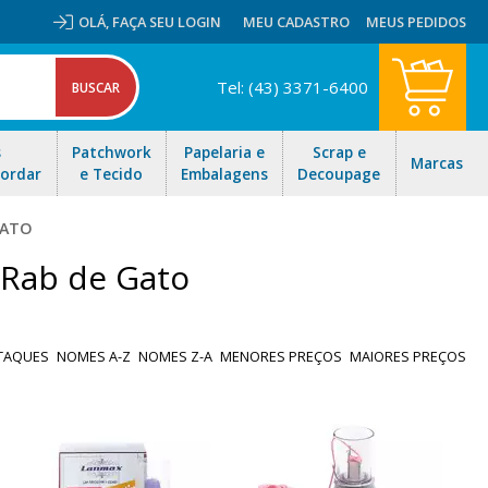
OLÁ,
FAÇA SEU LOGIN
MEU CADASTRO
MEUS PEDIDOS
Tel: (43) 3371-6400
s
Patchwork
Papelaria e
Scrap e
Marcas
Bordar
e Tecido
Embalagens
Decoupage
GATO
 Rab de Gato
TAQUES
NOMES A-Z
NOMES Z-A
MENORES PREÇOS
MAIORES PREÇOS