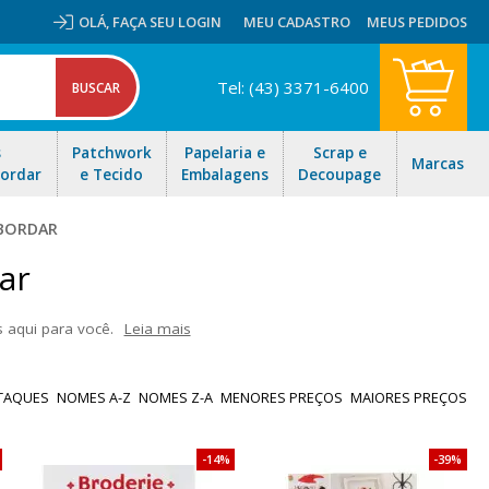
OLÁ,
FAÇA SEU LOGIN
MEU CADASTRO
MEUS PEDIDOS
Tel: (43) 3371-6400
s
Patchwork
Papelaria e
Scrap e
Marcas
Bordar
e Tecido
Embalagens
Decoupage
 BORDAR
ar
 aqui para você.
Leia mais
eus conhecimentos nessa arte milenar. Passo a passos, receitas e
tas e envio rápido para todo Brasil!
TAQUES
NOMES A-Z
NOMES Z-A
MENORES PREÇOS
MAIORES PREÇOS
14%
39%