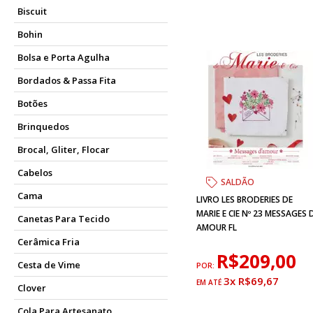
Biscuit
Bohin
Bolsa e Porta Agulha
Bordados & Passa Fita
Botões
Brinquedos
Brocal, Gliter, Flocar
Cabelos
SALDÃO
Cama
LIVRO LES BRODERIES DE
MARIE E CIE Nº 23 MESSAGES 
Canetas Para Tecido
AMOUR FL
Cerâmica Fria
R$209,00
Cesta de Vime
POR:
3x R$69,67
Clover
Cola Para Artesanato