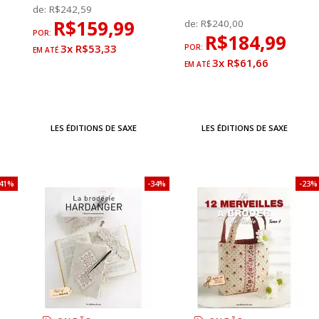
de:
R$242,59
R$159,99
de:
R$240,00
POR:
R$184,99
3x R$53,33
POR:
3x R$61,66
LES ÉDITIONS DE SAXE
LES ÉDITIONS DE SAXE
41%
34%
23%