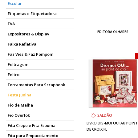
Escolar
Etiquetas e Etiquetadora
EVA
EDITORA OLHARES
Expositores & Display
Faixa Refletiva
Faz Viés & Faz Pompom
Feltragem
Feltro
Ferramentas Para Scrapbook
Festa Junina
Fio de Malha
Fio Overlok
SALDÃO
LIVRO DIS-MOI OUI AU POINT
Fita Crepe e Fita Espuma
DE CROIX FL
Fita para Empacotamento