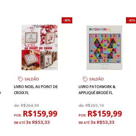
40%
40%
SALDÃO
SALDÃO
LIVRO NOEL AU POINT DE
LIVRO PATCHWORK &
D
CROIX FL
APPLIQUÉ BRODÉ FL
de:
R$264,99
de:
R$265,19
R$159,99
R$159,99
POR:
POR:
3x R$53,33
3x R$53,33