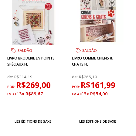
SALDÃO
SALDÃO
LIVRO BRODERIE EN POINTS
LIVRO COMME CHIENS &
SPÉCIAUX FL
CHATS FL
de:
R$314,19
de:
R$265,19
R$269,00
R$161,99
POR:
POR:
3x R$89,67
3x R$54,00
LES ÉDITIONS DE SAXE
LES ÉDITIONS DE SAXE