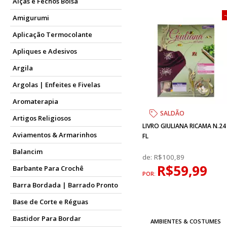
Alças e Fechos Bolsa
Amigurumi
Aplicação Termocolante
Apliques e Adesivos
Argila
Argolas | Enfeites e Fivelas
Aromaterapia
SALDÃO
Artigos Religiosos
LIVRO GIULIANA RICAMA N.24
Aviamentos & Armarinhos
FL
Balancim
de:
R$100,89
R$59,99
Barbante Para Crochê
POR:
Barra Bordada | Barrado Pronto
Base de Corte e Réguas
Bastidor Para Bordar
AMBIENTES & COSTUMES