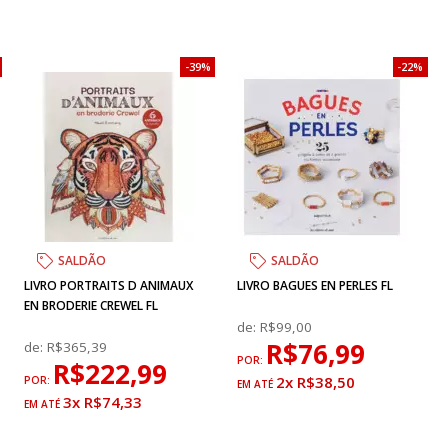
39%
22%
SALDÃO
SALDÃO
LIVRO PORTRAITS D ANIMAUX
LIVRO BAGUES EN PERLES FL
EN BRODERIE CREWEL FL
de:
R$99,00
R$76,99
de:
R$365,39
POR:
R$222,99
2x R$38,50
POR:
3x R$74,33