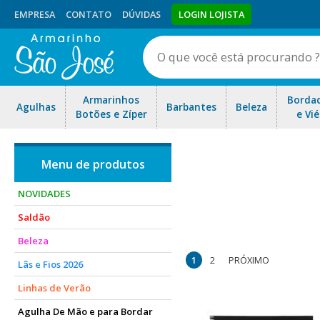
EMPRESA
CONTATO
DÚVIDAS
LOGIN LOJISTA
Armarinhos
Borda
Agulhas
Barbantes
Beleza
Botões e Zíper
e Vié
NOVIDADES
Saldão
São publicações que apresen
Beleza
1
2
PRÓXIMO
Lãs e Fios 2026
Linhas de Verão
Agulha De Mão e para Bordar