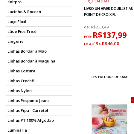
SALDÃO
Knitpro
LIVRO UN HIVER DOUILLET AU
Lacinho & Rococó
POINT DE CROIX FL
Laço Fácil
de:
R$233,49
Lãs e Fios Tricô
R$137,99
POR:
Lingerie
3x R$46,00
Linhas Bordar à Mão
Linhas Bordar à Maquina
Linhas Costura
LES ÉDITIONS DE SAXE
Linhas Crochê
Linhas Nylon
Linhas Pesponto Jeans
Linhas Pipa - Carretel
Linhas PT 100% Algodão
Luminária