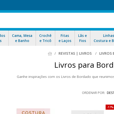
dos
Cama, Mesa
Crochê
Fitas
Lãs e
Linha
s
e Banho
e Tricô
e Laços
Fios
Costura e 
REVISTAS | LIVROS
LIVROS
Livros para Bord
Ganhe inspirações com os Livros de Bordado que reunimos
tam técnicas incríveis do Brasil e do exterior, para você aprimorar s
gráficos para você aplicar em seus trabalhos. Aproveite nossas ofer
DES
17%