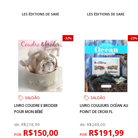
LES ÉDITIONS DE SAXE
LES ÉDITIONS DE SAXE
32%
23%
SALDÃO
SALDÃO
LIVRO COUDRE E BRODER
LIVRO COULEURS OCÉAN AU
POUR MON BÉBÉ
POINT DE CROIX FL
de:
R$218,99
de:
R$249,00
R$150,00
R$191,99
POR:
POR: