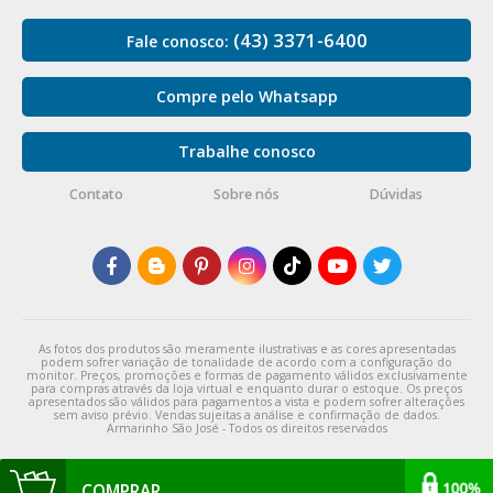
(43) 3371-6400
Fale conosco:
Compre pelo Whatsapp
Trabalhe conosco
Contato
Sobre nós
Dúvidas
As fotos dos produtos são meramente ilustrativas e as cores apresentadas
podem sofrer variação de tonalidade de acordo com a configuração do
monitor. Preços, promoções e formas de pagamento válidos exclusivamente
para compras através da loja virtual e enquanto durar o estoque. Os preços
apresentados são válidos para pagamentos a vista e podem sofrer alterações
sem aviso prévio. Vendas sujeitas a análise e confirmação de dados.
Armarinho São José - Todos os direitos reservados
COMPRAR