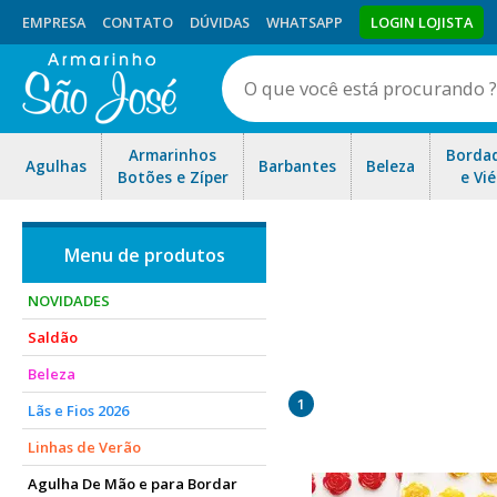
EMPRESA
CONTATO
DÚVIDAS
WHATSAPP
LOGIN LOJISTA
Armarinhos
Borda
Agulhas
Barbantes
Beleza
Botões e Zíper
e Vié
NOVIDADES
Saldão
Veio ao lugar certo! Aplic
Beleza
ferramentas, é só tirar 
1
Lãs e Fios 2026
Linhas de Verão
Agulha De Mão e para Bordar