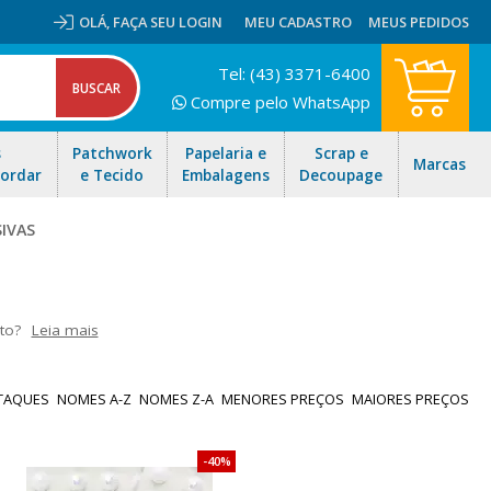
OLÁ,
FAÇA SEU LOGIN
MEU CADASTRO
MEUS PEDIDOS
Tel: (43) 3371-6400
Compre pelo WhatsApp
s
Patchwork
Papelaria e
Scrap e
Marcas
Bordar
e Tecido
Embalagens
Decoupage
IVAS
to?
Leia mais
botões, ramos e muito mais, vem pronta para uso, não precisa de
gem. Aproveite nossas ofertas e envio rápido para todo Brasil!
TAQUES
NOMES A-Z
NOMES Z-A
MENORES PREÇOS
MAIORES PREÇOS
40%