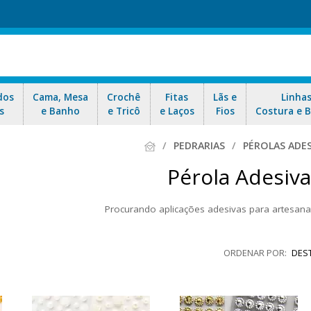
dos
Cama, Mesa
Crochê
Fitas
Lãs e
Linha
s
e Banho
e Tricô
e Laços
Fios
Costura e 
PEDRARIAS
PÉROLAS ADES
Pérola Adesiva
Procurando aplicações adesivas para artesana
ações adesivas de diversos formatos: Flores, borboletas, arabescos, 
e colar! Indicado para acabamento de Scrapbook, decoupagem e cartona
DES