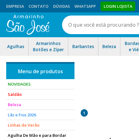
EMPRESA
CONTATO
DÚVIDAS
WHATSAPP
LOGIN LOJISTA
Armarinhos
Borda
Agulhas
Barbantes
Beleza
Botões e Zíper
e Vié
NOVIDADES
Saldão
O enfeite pode transform
Beleza
Material r
1
Lãs e Fios 2026
Linhas de Verão
Agulha De Mão e para Bordar