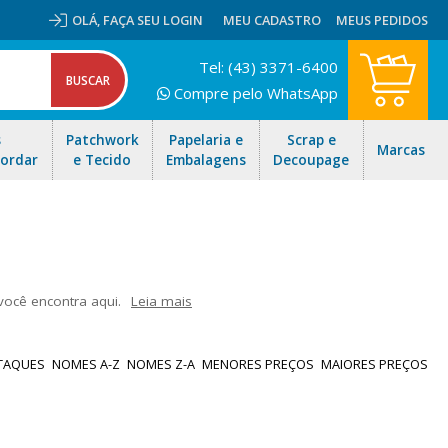
OLÁ,
FAÇA SEU LOGIN
MEU CADASTRO
MEUS PEDIDOS
Tel: (43) 3371-6400
Compre pelo WhatsApp
s
Patchwork
Papelaria e
Scrap e
Marcas
Bordar
e Tecido
Embalagens
Decoupage
você encontra aqui.
Leia mais
ook. Opções de diversas cores e tamanhos para você escolher.
e nossas ofertas e envio rápido para todo Brasil!
TAQUES
NOMES A-Z
NOMES Z-A
MENORES PREÇOS
MAIORES PREÇOS