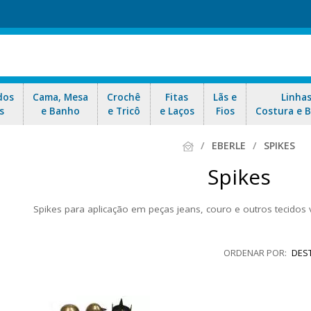
dos
Cama, Mesa
Crochê
Fitas
Lãs e
Linha
s
e Banho
e Tricô
e Laços
Fios
Costura e 
EBERLE
SPIKES
Spikes
Spikes para aplicação em peças jeans, couro e outros tecidos 
ar o visual, trazendo personalidade e um toque de descontração ao l
esistente e de fácil aplicação. Navegue pelas opções e confira! Aproveit
DES