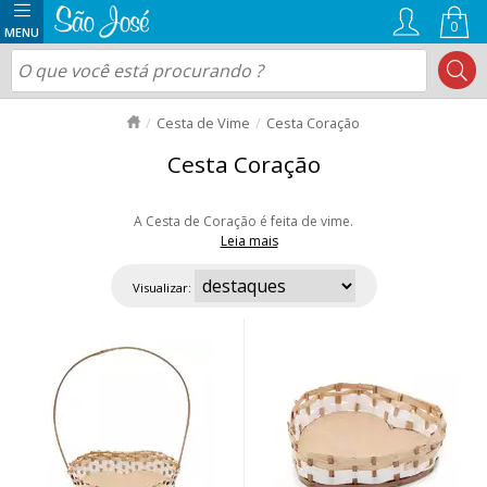
0
Cesta de Vime
Cesta Coração
Cesta Coração
A Cesta de Coração é feita de vime.
Leia mais
Você encontra em três tamanhos. Material resistente, com Alça firme.
Excelente opção para arranjos decorativos, como chocolates, café da
Visualizar:
manhã ou presentes em geral. Aproveite as ofertas e nosso envio rápido
para todo Brasil!