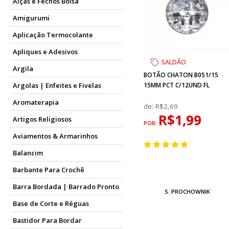
Alças e Fechos Bolsa
Amigurumi
Aplicação Termocolante
Apliques e Adesivos
SALDÃO
Argila
BOTÃO CHATON B051/15
Argolas | Enfeites e Fivelas
15MM PCT C/12UND FL
Aromaterapia
de:
R$2,69
R$1,99
Artigos Religiosos
POR:
Aviamentos & Armarinhos
Balancim
Barbante Para Crochê
Barra Bordada | Barrado Pronto
S. PROCHOWNIK
Base de Corte e Réguas
Bastidor Para Bordar