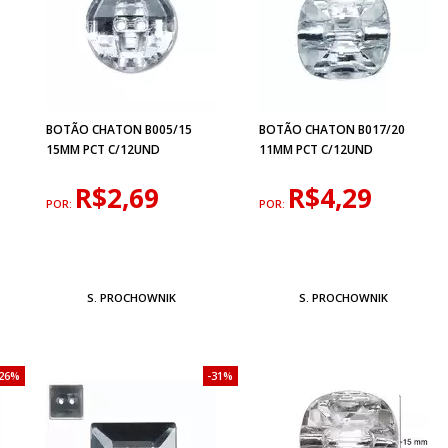
BOTÃO CHATON B005/15
BOTÃO CHATON B017/20
15MM PCT C/12UND
11MM PCT C/12UND
R$2,69
R$4,29
POR:
POR:
S. PROCHOWNIK
S. PROCHOWNIK
26%
31%