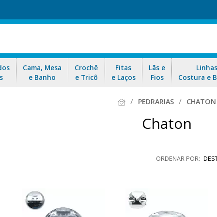
dos
Cama, Mesa
Crochê
Fitas
Lãs e
Linha
s
e Banho
e Tricô
e Laços
Fios
Costura e 
PEDRARIAS
CHATON
Chaton
DES