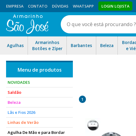
EMPRESA
CONTATO
DÚVIDAS
WHATSAPP
LOGIN LOJISTA
Armarinhos
Borda
Agulhas
Barbantes
Beleza
Botões e Zíper
e Vié
NOVIDADES
Saldão
1
Beleza
Lãs e Fios 2026
Linhas de Verão
Agulha De Mão e para Bordar