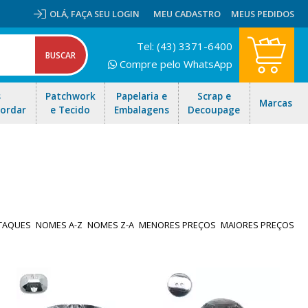
OLÁ,
FAÇA SEU LOGIN
MEU CADASTRO
MEUS PEDIDOS
Tel: (43) 3371-6400
Compre pelo WhatsApp
s
Patchwork
Papelaria e
Scrap e
Marcas
Bordar
e Tecido
Embalagens
Decoupage
TAQUES
NOMES A-Z
NOMES Z-A
MENORES PREÇOS
MAIORES PREÇOS