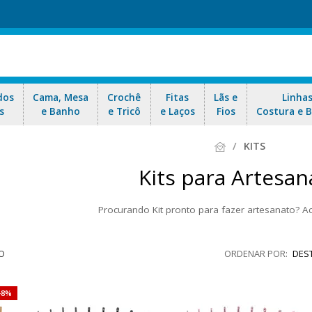
dos
Cama, Mesa
Crochê
Fitas
Lãs e
Linha
s
e Banho
e Tricô
e Laços
Fios
Costura e 
KITS
Kits para Artesan
Procurando Kit pronto para fazer artesanato? A
ts para artesanato: kit barbante, kit amigurumi, kit de bordado, kit de 
Kit ideal para você! Aproveite nossas ofertas e envio r
O
DES
8%