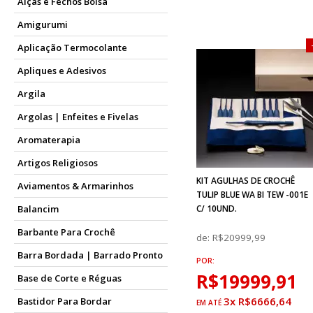
Alças e Fechos Bolsa
Amigurumi
Aplicação Termocolante
Apliques e Adesivos
Argila
Argolas | Enfeites e Fivelas
Aromaterapia
Artigos Religiosos
KIT AGULHAS DE CROCHÊ
Aviamentos & Armarinhos
TULIP BLUE WA BI TEW -001E
C/ 10UND.
Balancim
Barbante Para Crochê
de:
R$20999,99
Barra Bordada | Barrado Pronto
POR:
R$19999,91
Base de Corte e Réguas
3x R$6666,64
Bastidor Para Bordar