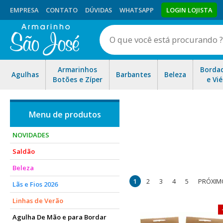
EMPRESA
CONTATO
DÚVIDAS
WHATSAPP
LOGIN LOJISTA
Armarinhos
Borda
Agulhas
Barbantes
Beleza
Botões e Zíper
e Vié
NOVIDADES
Saldão
Encontre diversos tipos de ki
Beleza
1
2
3
4
5
PRÓXIM
Lãs e Fios 2026
Linhas de Verão
Agulha De Mão e para Bordar