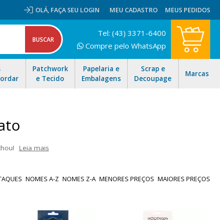
OLÁ,
FAÇA SEU LOGIN
MEU CADASTRO
MEUS PEDIDOS
Tel: (43) 3371-6400
Compre pelo WhatsApp
s
Patchwork
Papelaria e
Scrap e
Marcas
Bordar
e Tecido
Embalagens
Decoupage
ato
chou!
Leia mais
lãs e fios para tricô entre outros. Navegue pela página e encontre o
ápido para todo Brasil!
TAQUES
NOMES A-Z
NOMES Z-A
MENORES PREÇOS
MAIORES PREÇOS