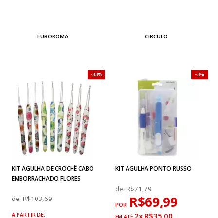
EUROROMA
CIRCULO
33%
3%
KIT AGULHA DE CROCHÊ CABO
KIT AGULHA PONTO RUSSO
EMBORRACHADO FLORES
de:
R$71,79
R$69,99
de:
R$103,69
POR:
2x R$35,00
A PARTIR DE: