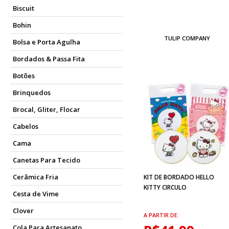
Biscuit
Bohin
TULIP COMPANY
Bolsa e Porta Agulha
Bordados & Passa Fita
Botões
Brinquedos
Brocal, Gliter, Flocar
Cabelos
Cama
Canetas Para Tecido
Cerâmica Fria
KIT DE BORDADO HELLO
KITTY CIRCULO
Cesta de Vime
Clover
A PARTIR DE:
Cola Para Artesanato