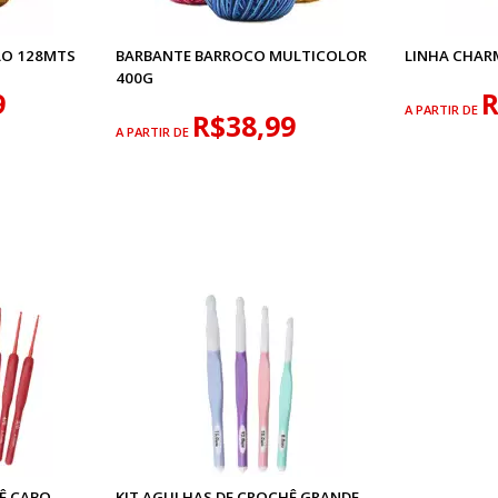
LO 128MTS
BARBANTE BARROCO MULTICOLOR
LINHA CHAR
400G
9
R
A PARTIR DE
R$38,99
A PARTIR DE
Ê CABO
KIT AGULHAS DE CROCHÊ GRANDE