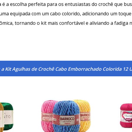
 a escolha perfeita para os entusiastas do crochê que busc
 uma equipada com um cabo colorido, adicionando um toque d
a, tornando o kit mais confortável e aliviando a fadiga n
 a Kit Agulhas de Crochê Cabo Emborrachado Colorida 12 