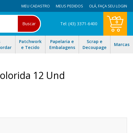
MEU CADASTRO
MEUS PEDIDOS
OLÁ,
FAÇA SEU LOGIN
0
Buscar
Tel: (43) 3371-6400
s
Patchwork
Papelaria e
Scrap e
Marcas
Bordar
e Tecido
Embalagens
Decoupage
olorida 12 Und