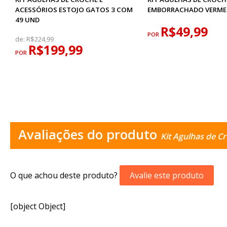
ACESSÓRIOS ESTOJO GATOS 3 COM
EMBORRACHADO VERME
49 UND
R$49,99
POR
de:
R$224,99
R$199,99
POR
Avaliações do produto
Kit Agulhas de 
O que achou deste produto?
Avalie este produto
[object Object]