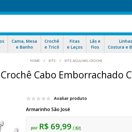
os
Cama, Mesa
Crochê
Fitas
Lãs e
Linha
s
e Banho
e Tricô
e Laços
Fios
Costura e 
HOME
KITS
KITS-AGULHAS-CROCHE
e Crochê Cabo Emborrachado C
Avaliar produto
Armarinho São José
R$ 69,99
por
/ Kit