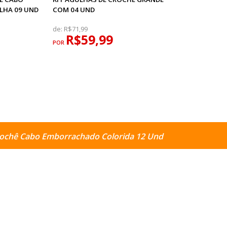
LHA 09 UND
COM 04 UND
de:
R$71,99
R$59,99
POR
Crochê Cabo Emborrachado Colorida 12 Und