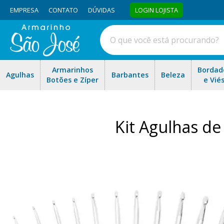
EMPRESA
CONTATO
DÚVIDAS
LOGIN LOJISTA
Armarinhos
Bordad
Agulhas
Barbantes
Beleza
Botões e Zíper
e Vié
Kit Agulhas d