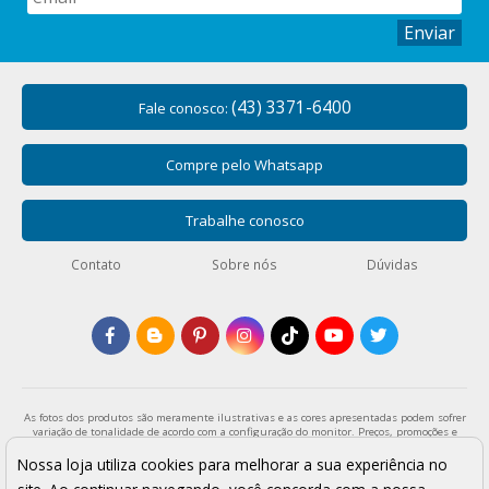
Enviar
(43) 3371-6400
Fale conosco:
Compre pelo Whatsapp
Trabalhe conosco
Contato
Sobre nós
Dúvidas
As fotos dos produtos são meramente ilustrativas e as cores apresentadas podem sofrer
variação de tonalidade de acordo com a configuração do monitor. Preços, promoções e
formas de pagamento válidos exclusivamente para compras através da loja virtual e
enquanto durar o estoque. Os preços apresentados são válidos para pagamentos a vista
Nossa loja utiliza cookies para melhorar a sua experiência no
e podem sofrer alterações sem aviso prévio. Vendas sujeitas a análise e confirmação de
dados.