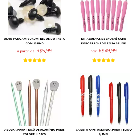
OLHO PARA AMIGURUMI REDONDO PRETO
KIT AGULHAS DE CROCHÊ CABO
COM 10 UND
EMBORRACHADO ROSA 09 UND
R$5,99
R$49,99
a partir de:
por:
AGULHA PARA TRICÔ DE ALUMÍNIO PARIS
CANETA FANTASMINHA PARA TECIDO
COLORFUL 35CM
0,7MM