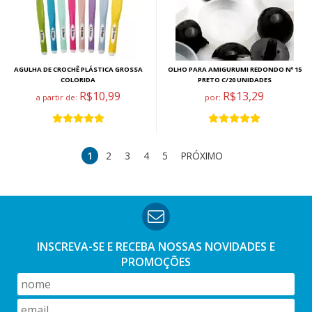
AGULHA DE CROCHÊ PLÁSTICA GROSSA
OLHO PARA AMIGURUMI REDONDO Nº 15
COLORIDA
PRETO C/20 UNIDADES
R$10,99
R$13,29
a partir de:
por:
1
2
3
4
5
PRÓXIMO
INSCREVA-SE E RECEBA NOSSAS
NOVIDADES E
PROMOÇÕES