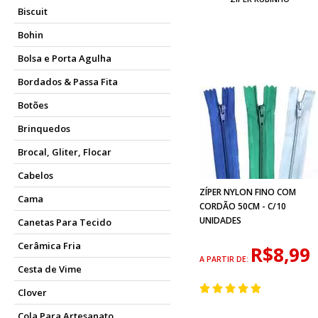
Biscuit
Bohin
Bolsa e Porta Agulha
Bordados & Passa Fita
Botões
Brinquedos
Brocal, Gliter, Flocar
Cabelos
ZÍPER NYLON FINO COM
Cama
CORDÃO 50CM - C/10
UNIDADES
Canetas Para Tecido
Cerâmica Fria
R$8,99
A PARTIR DE:
Cesta de Vime
Clover
Cola Para Artesanato