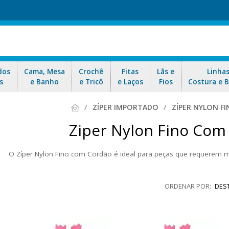
dos
Cama, Mesa
Crochê
Fitas
Lãs e
Linha
s
e Banho
e Tricô
e Laços
Fios
Costura e 
ZÍPER IMPORTADO
ZÍPER NYLON F
Ziper Nylon Fino Com
O Zíper Nylon Fino com Cordão é ideal para peças que requerem ma
s, cursor delicado da mesma cor do restante do zíper. Aqui, você e
s sortidas. Assim, você pode economizar e garantir maior variedade 
DES
para todo Brasil!