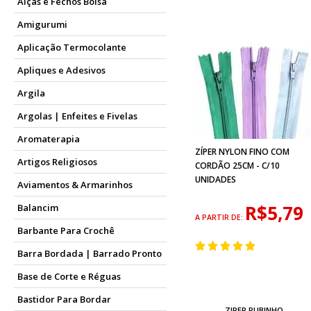
Alças e Fechos Bolsa
Amigurumi
Aplicação Termocolante
Apliques e Adesivos
Argila
Argolas | Enfeites e Fivelas
Aromaterapia
ZÍPER NYLON FINO COM
Artigos Religiosos
CORDÃO 25CM - C/10
UNIDADES
Aviamentos & Armarinhos
R$5,79
Balancim
A PARTIR DE:
Barbante Para Crochê
Barra Bordada | Barrado Pronto
Base de Corte e Réguas
Bastidor Para Bordar
ZIPER RUBINHO