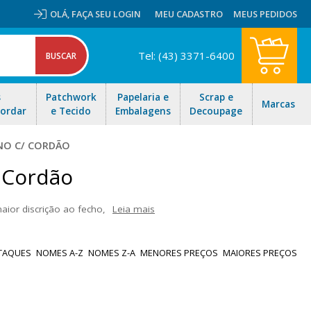
OLÁ,
FAÇA SEU LOGIN
MEU CADASTRO
MEUS PEDIDOS
Tel: (43) 3371-6400
s
Patchwork
Papelaria e
Scrap e
Marcas
Bordar
e Tecido
Embalagens
Decoupage
INO C/ CORDÃO
 Cordão
ior discrição ao fecho,
Leia mais
ncontra em diversas cores e tamanhos. Aproveite também a opção
de opções no seu estoque. Aproveite nossas ofertas e envio rápido
TAQUES
NOMES A-Z
NOMES Z-A
MENORES PREÇOS
MAIORES PREÇOS