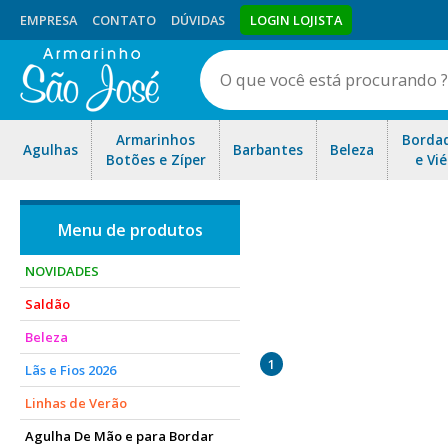
EMPRESA
CONTATO
DÚVIDAS
LOGIN LOJISTA
Armarinhos
Borda
Agulhas
Barbantes
Beleza
Botões e Zíper
e Vié
NOVIDADES
Saldão
pois possuem dentes menore
Beleza
de diversas unidades de core
1
Lãs e Fios 2026
Linhas de Verão
Agulha De Mão e para Bordar