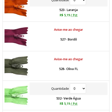
Quantidade
523- Laranja
R$ 5,19
/ Pct
Avise-me ao chegar
527- Bordô
Avise-me ao chegar
528- Oliva FL
Quantidade
532- Verde Água
R$ 5,19
/ Pct