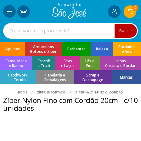
0
Buscar
Armarinhos
Bordados
Agulhas
Barbantes
Beleza
Botões e Zíper
e Viés
Cama, Mesa
Crochê
Fitas
Lãs e
Linhas
e Banho
e Tricô
e Laços
Fios
Costura e Bordar
Patchwork
Papelaria e
Scrap e
Marcas
e Tecido
Embalagens
Decoupage
HOME
ZÍPER IMPORTADO
ZIPER-NYLON-FINO-C_-CORDAO
Zíper Nylon Fino com Cordão 20cm - c/10
unidades