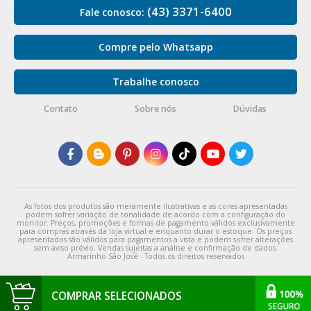
(43) 3371-6400
Fale conosco:
Compre pelo Whatsapp
Trabalhe conosco
Contato
Sobre nós
Dúvidas
As fotos dos produtos são meramente ilustrativas e as cores apresentadas
podem sofrer variação de tonalidade de acordo com a configuração do
monitor. Preços, promoções e formas de pagamento válidos exclusivamente
para compras através da loja virtual e enquanto durar o estoque. Os preços
apresentados são válidos para pagamentos a vista e podem sofrer alterações
sem aviso prévio. Vendas sujeitas a análise e confirmação de dados.
Armarinho São José - Todos os direitos reservados
COMPRAR SELECIONADOS