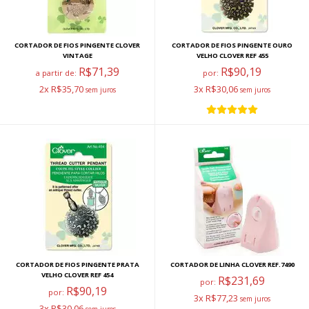
CORTADOR DE FIOS PINGENTE CLOVER
CORTADOR DE FIOS PINGENTE OURO
VINTAGE
VELHO CLOVER REF 455
R$71,39
R$90,19
a partir de:
por:
2x R$35,70
3x R$30,06
CORTADOR DE FIOS PINGENTE PRATA
CORTADOR DE LINHA CLOVER REF.7490
VELHO CLOVER REF 454
R$231,69
por:
R$90,19
por:
3x R$77,23
3x R$30,06