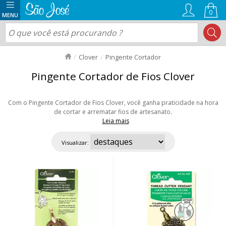
0
Clover
Pingente Cortador
Pingente Cortador de Fios Clover
Com o Pingente Cortador de Fios Clover, você ganha praticidade na hora
de cortar e arrematar fios de artesanato.
Leia mais
Possuem lâminas afiadas, que são protegidas por uma capa, trazendo
muita segurança ao acessório. São fáceis de manusear e podem ser
Visualizar:
usados num cordão estando sempre a mãos na hora de executar o
trabalho manual. Navegue pelas opções e confira! Aproveite nossas
ofertas e envio rápido para todo Brasil!