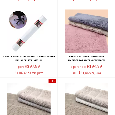
TAPETE PROTETOR DE PISO TRANSLÚCIDO
TAPETE ALLURE BUDDEMEYER
DELLO CRISTAL 6551.H
ANTIDERRAPANTE 48CMX80CM
R$97,89
R$94,99
por:
a partir de:
3x R$32,63
3x R$31,66
3%