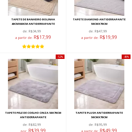
TAPETE DE BANHEIRO BOLINHA
TAPETE DIAMOND ANTIDERRAPANTE
40CMX60CM ANTIDERRAPANTE
50CMX70CM
de:
R$34,99
de:
R$47,99
R$17,99
R$19,99
a partir de:
a partir de:
52%
48%
TAPETE PELE DE COELHO CINZA 50X70CM
TAPETE PLUSH ANTIDERRAPANTE
ANTIDERRAPANTE
50CMX70CM
de:
R$82,99
de:
R$95,99
R$39,99
R$49,99
por:
a partir de: