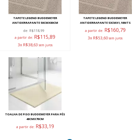
TAPETE LEGEND BUDDEMEYER
TAPETE LEGEND BUDDEMEYER
ANTIDERRAPANTE 50CMX80CM
ANTIDERRAPANTE 53CMX1,10MTS
R$160,79
de:
R$118,99
a partir de:
R$115,89
a partir de:
3x R$53,60
3x R$38,63
TOALHA DE PISO BUDDEMEYER PARA PÉS
48CMX70CM
R$33,19
a partir de: