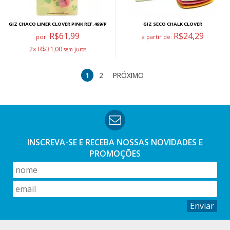
GIZ CHACO LINER CLOVER PINK REF.469/P
GIZ SECO CHALK CLOVER
R$61,99
R$24,29
por:
a partir de:
2x R$31,00
1
2
PRÓXIMO
INSCREVA-SE E RECEBA NOSSAS
NOVIDADES E
PROMOÇÕES
Enviar