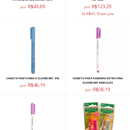
R$43,69
R$123,29
por:
por:
3x R$41,10
CANETA FANTASMA II CLOVER REF. 516
CANETA FANTASMINHA EXTRA FINA
CLOVER REF.5030 LILÁS
R$46,19
por:
R$58,19
por: