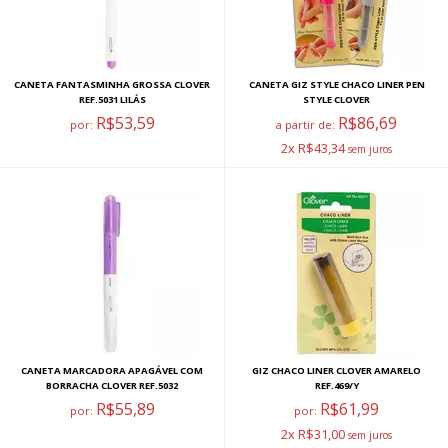
CANETA FANTASMINHA GROSSA CLOVER
CANETA GIZ STYLE CHACO LINER PEN
REF.5031 LILÁS
STYLE CLOVER
R$53,59
R$86,69
por:
a partir de:
2x R$43,34
CANETA MARCADORA APAGÁVEL COM
GIZ CHACO LINER CLOVER AMARELO
BORRACHA CLOVER REF.5032
REF.469/Y
R$55,89
R$61,99
por:
por:
2x R$31,00