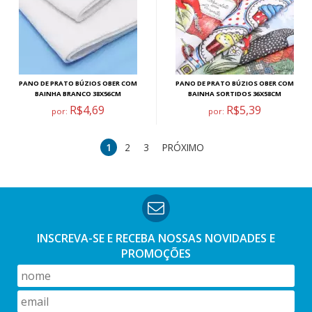
PANO DE PRATO BÚZIOS OBER COM
PANO DE PRATO BÚZIOS OBER COM
BAINHA BRANCO 38X56CM
BAINHA SORTIDOS 36X58CM
R$4,69
R$5,39
por:
por:
1
2
3
PRÓXIMO
INSCREVA-SE E RECEBA NOSSAS
NOVIDADES E
PROMOÇÕES