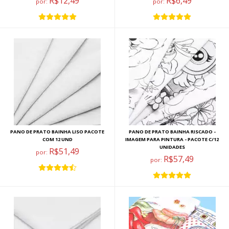
R$12,49
R$6,49
por:
por:
PANO DE PRATO BAINHA LISO PACOTE
PANO DE PRATO BAINHA RISCADO -
COM 12 UND
IMAGEM PARA PINTURA - PACOTE C/12
UNIDADES
R$51,49
por:
R$57,49
por: