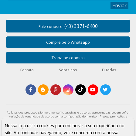
Enviar
(43) 3371-6400
Fale conosco:
Compre pelo Whatsapp
Trabalhe conosco
Contato
Sobre nós
Dúvidas
As fotos dos produtos são meramente ilustrativas e as cores apresentadas podem sofrer
variação de tonalidade de acordo com a configuração do monitor. Preços, promoções e
formas de pagamento válidos exclusivamente para compras através da loja virtual e
enquanto durar o estoque. Os preços apresentados são válidos para pagamentos a vista
Nossa loja utiliza cookies para melhorar a sua experiência no
e podem sofrer alterações sem aviso prévio. Vendas sujeitas a análise e confirmação de
site. Ao continuar navegando, você concorda com a nossa
dados.