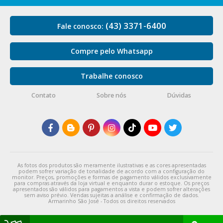
(43) 3371-6400
Fale conosco:
Compre pelo Whatsapp
Trabalhe conosco
Contato
Sobre nós
Dúvidas
As fotos dos produtos são meramente ilustrativas e as cores apresentadas
podem sofrer variação de tonalidade de acordo com a configuração do
monitor. Preços, promoções e formas de pagamento válidos exclusivamente
para compras através da loja virtual e enquanto durar o estoque. Os preços
apresentados são válidos para pagamentos a vista e podem sofrer alterações
sem aviso prévio. Vendas sujeitas a análise e confirmação de dados.
Armarinho São José - Todos os direitos reservados