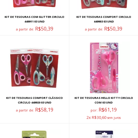
KIT DE TESOURAS COM GLITTER CIRCULO
KIT DE TESOURAS COMFORT CIRCULO
449911 03 UND
449903 03 UND
R$50,39
R$50,39
a partir de:
a partir de:
KIT DE TESOURAS COMFORT CLÁSSICO
KIT DE TESOURAS HELLO KITTY CIRCULO
CIRCULO 449920 03 UND
COM 03 UND
R$58,19
R$61,19
a partir de:
por:
2x R$30,60