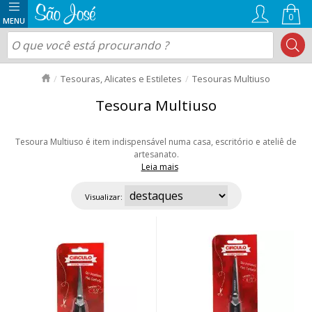
0
Tesouras, Alicates e Estiletes
Tesouras Multiuso
Tesoura Multiuso
Tesoura Multiuso é item indispensável numa casa, escritório e ateliê de
artesanato.
Leia mais
São muito úteis no dia a dia para cortar diversos tipos de materiais. Nesse
setor, você encontra modelos confortáveis com cabo emborrachado, que
Visualizar:
conferem segurança e precisão aos cortes. Diversos tamanhos e modelos.
Navegue pelas opções e confira! Aproveite nossas ofertas e envio rápido
para todo Brasil!