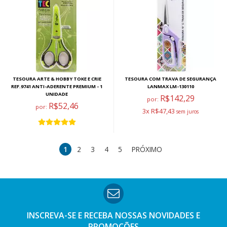
TESOURA ARTE & HOBBY TOKE E CRIE
TESOURA COM TRAVA DE SEGURANÇA
REF.9741 ANTI-ADERENTE PREMIUM - 1
LANMAX LM-130110
UNIDADE
R$142,29
por:
R$52,46
por:
3x R$47,43
1
2
3
4
5
PRÓXIMO
INSCREVA-SE E RECEBA NOSSAS
NOVIDADES E
PROMOÇÕES