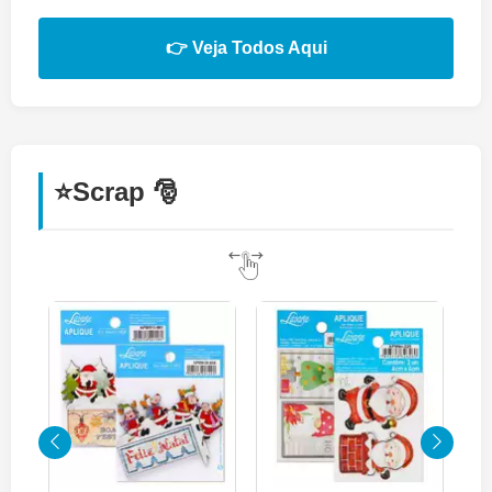
👉 Veja Todos Aqui
⭐Scrap 🎅