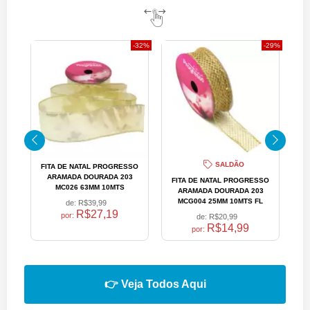
32%
29%
SALDÃO
FITA DE NATAL PROGRESSO
F
ARAMADA DOURADA 203
FITA DE NATAL PROGRESSO
MC026 63MM 10MTS
ARAMADA DOURADA 203
MCG004 25MM 10MTS FL
de:
R$39,99
R$27,19
por:
de:
R$20,99
R$14,99
por:
👉 Veja Todos Aqui