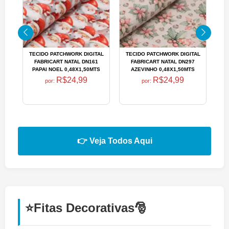
TECIDO PATCHWORK DIGITAL
TECIDO PATCHWORK DIGITAL
TE
FABRICART NATAL DN161
FABRICART NATAL DN297
PAPAI NOEL 0,48X1,50MTS
AZEVINHO 0,48X1,50MTS
R$24,99
R$24,99
por:
por:
👉 Veja Todos Aqui
⭐Fitas Decorativas🎅