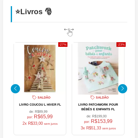
⭐Livros 🎅
27%
23%
SALDÃO
SALDÃO
LIVRO COUCOU L HIVER FL
LIVRO PATCHWORK POUR
L
BÉBÉS E ENFANTS FL
de:
R$89,99
R$65,99
de:
R$199,00
por:
R$153,99
por:
2x R$33,00
3x R$51,33