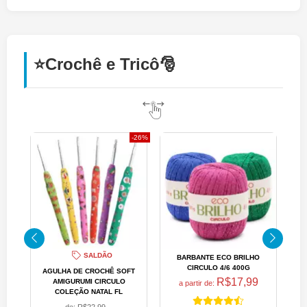
⭐Crochê e Tricô🎅
26%
SALDÃO
BARBANTE ECO BRILHO
CIRCULO 4/6 400G
BR
AGULHA DE CROCHÊ SOFT
R$17,99
AMIGURUMI CIRCULO
a partir de:
COLEÇÃO NATAL FL