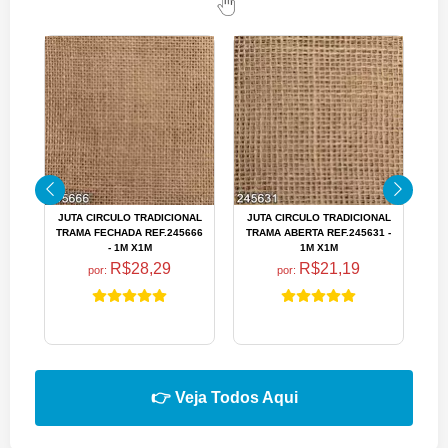
JUTA CIRCULO TRADICIONAL
JUTA CIRCULO TRADICIONAL
TRAMA FECHADA REF.245666
TRAMA ABERTA REF.245631 -
A
- 1M X1M
1M X1M
R$28,29
R$21,19
por:
por:
👉 Veja Todos Aqui