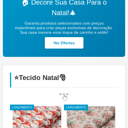
🏠 Decore Sua Casa Para o
Natal!🎄
Garanta produtos selecionados com preços
imperdíveis para criar peças exclusivas de decoração.
Sua casa merece esse toque de carinho e estilo!
Ver Ofertas
⭐Tecido Natal🎅
LANÇAMENTO
LANÇAMENTO
LANÇ