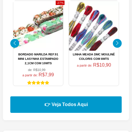
27%
BORDADO MARILDA REF.91
LINHA MEADA DMC MOULINÉ
AP
MINI LASYNHA ESTAMPADO
COLORIS COM 8MTS
2,1CM COM 10MTS
R$10,90
a partir de:
de:
R$10,99
R$7,99
a partir de:
👉 Veja Todos Aqui