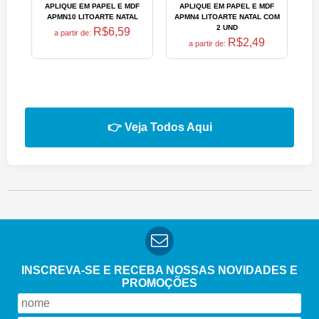
APLIQUE EM PAPEL E MDF
APLIQUE EM PAPEL E MDF
A
APMN10 LITOARTE NATAL
APMN4 LITOARTE NATAL COM
2 UND
R$6,59
a partir de:
R$2,49
a partir de:
👉 Veja Todos Aqui
INSCREVA-SE E RECEBA NOSSAS
NOVIDADES E
PROMOÇÕES