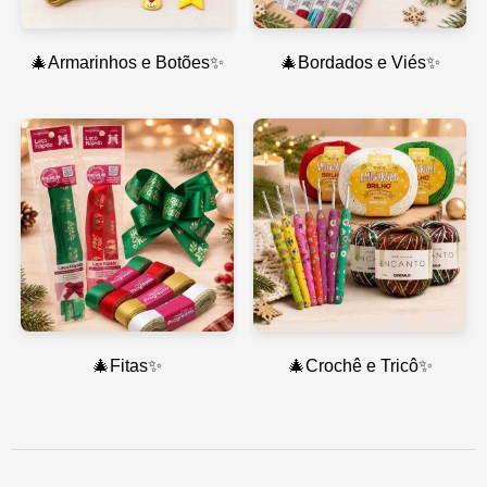
🎄Armarinhos e Botões✨
🎄Bordados e Viés✨
🎄Fitas✨
🎄Crochê e Tricô✨