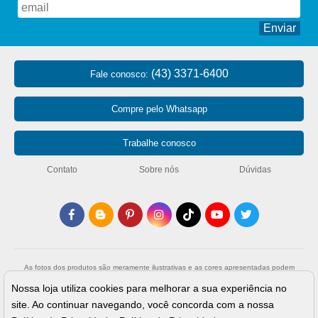
Enviar
(43) 3371-6400
Fale conosco:
Compre pelo Whatsapp
Trabalhe conosco
Contato
Sobre nós
Dúvidas
As fotos dos produtos são meramente ilustrativas e as cores apresentadas podem
sofrer variação de tonalidade de acordo com a configuração do monitor. Preços,
promoções e formas de pagamento válidos exclusivamente para compras através da
Nossa loja utiliza cookies para melhorar a sua experiência no
loja virtual e enquanto durar o estoque. Os preços apresentados são válidos para
pagamentos a vista e podem sofrer alterações sem aviso prévio. Vendas sujeitas a
site. Ao continuar navegando, você concorda com a nossa
análise e confirmação de dados.
Armarinho São José - Todos os direitos reservados