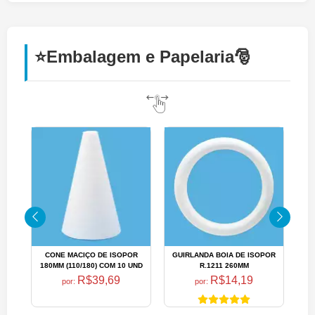
⭐Embalagem e Papelaria🎅
CONE MACIÇO DE ISOPOR
GUIRLANDA BOIA DE ISOPOR
GU
180MM (110/180) COM 10 UND
R.1211 260MM
R$39,69
R$14,19
por:
por: