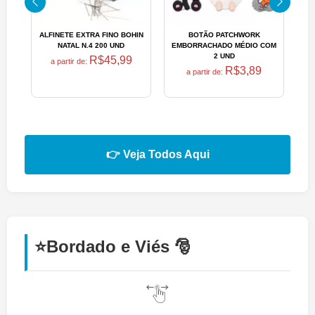
ALFINETE EXTRA FINO BOHIN
BOTÃO PATCHWORK
B
NATAL N.4 200 UND
EMBORRACHADO MÉDIO COM
PA
2 UND
R$45,99
a partir de:
R$3,89
a partir de:
👉 Veja Todos Aqui
⭐Bordado e Viés 🎅