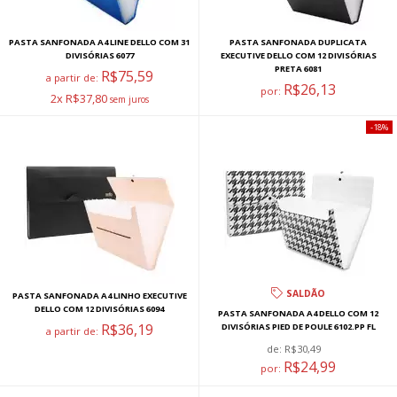
PASTA SANFONADA A4 LINE DELLO COM 31
PASTA SANFONADA DUPLICATA
DIVISÓRIAS 6077
EXECUTIVE DELLO COM 12 DIVISÓRIAS
PRETA 6081
R$75,59
a partir de:
R$26,13
por:
2x R$37,80
18%
SALDÃO
PASTA SANFONADA A4 LINHO EXECUTIVE
DELLO COM 12 DIVISÓRIAS 6094
PASTA SANFONADA A4 DELLO COM 12
R$36,19
DIVISÓRIAS PIED DE POULE 6102.PP FL
a partir de:
de:
R$30,49
R$24,99
por: