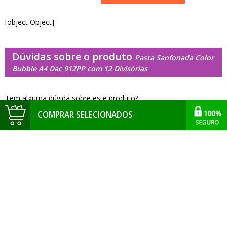
[object Object]
Dúvidas sobre o produto
Pasta Sanfonada Color
Bubble A4 Dac 912PP com 12 Divisórias
Tem alguma dúvida sobre este produto?
COMPRAR SELECIONADOS
Pergunte ao vendedor
[object Object]
INSCREVA-SE E RECEBA NOSSAS
NOVIDADES E PROMOÇÕES