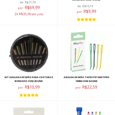
de:
R$71,79
de:
R$10,19
R$69,99
por:
R$9,99
por:
2x R$35,00
KIT AGULHAS DE MÃO PARA COSTURA E
AGULHA DE MÃO TAPESTRY KNITPRO
BORDADO COM 30 UND
10900 COM 04 UND
R$10,99
R$22,59
por:
por: