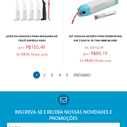
JOGO DE AGULHAS PARA MÁQUINA DE
KIT AGULHA DE MÃO PARA BORDAR BIG
TRICÔ EXPRESS ADDI
EYE TULIP N.10 THN-009E 06 UND
R$105,49
por:
de:
R$102,49
R$80,19
3x R$35,16
por:
2x R$40,10
1
2
3
4
5
PRÓXIMO
INSCREVA-SE E RECEBA NOSSAS
NOVIDADES E
PROMOÇÕES