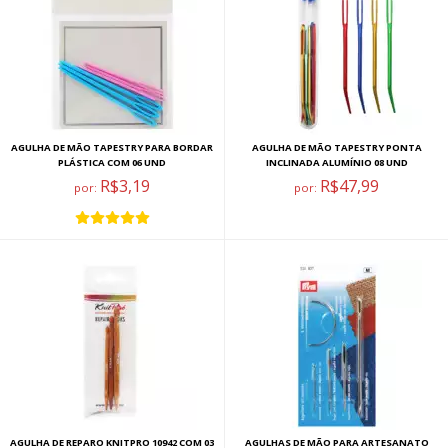
AGULHA DE MÃO TAPESTRY PARA BORDAR
AGULHA DE MÃO TAPESTRY PONTA
PLÁSTICA COM 06 UND
INCLINADA ALUMÍNIO 08 UND
R$3,19
R$47,99
por:
por:
AGULHA DE REPARO KNITPRO 10942 COM 03
AGULHAS DE MÃO PARA ARTESANATO