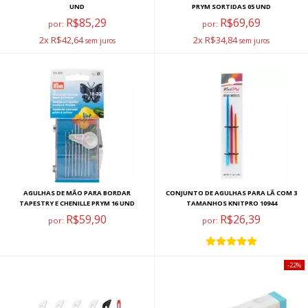
UND
PRYM SORTIDAS 05 UND
R$85,29
R$69,69
por:
por:
2x R$42,64
2x R$34,84
AGULHAS DE MÃO PARA BORDAR
CONJUNTO DE AGULHAS PARA LÃ COM 3
TAPESTRY E CHENILLE PRYM 16 UND
TAMANHOS KNITPRO 10944
R$59,90
R$26,39
por:
por:
22%