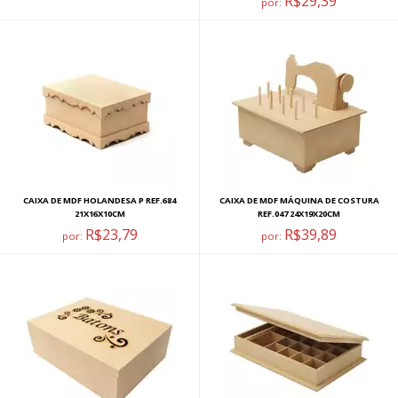
R$29,39
por:
CAIXA DE MDF HOLANDESA P REF.684
CAIXA DE MDF MÁQUINA DE COSTURA
21X16X10CM
REF.047 24X19X20CM
R$23,79
R$39,89
por:
por: