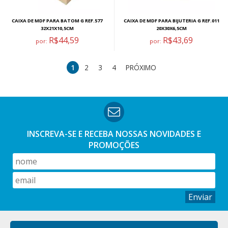
CAIXA DE MDF PARA BATOM G REF.577
CAIXA DE MDF PARA BIJUTERIA G REF.011
32X21X10,5CM
20X30X6,5CM
R$44,59
R$43,69
por:
por:
1
2
3
4
PRÓXIMO
INSCREVA-SE E RECEBA NOSSAS
NOVIDADES E
PROMOÇÕES
Enviar