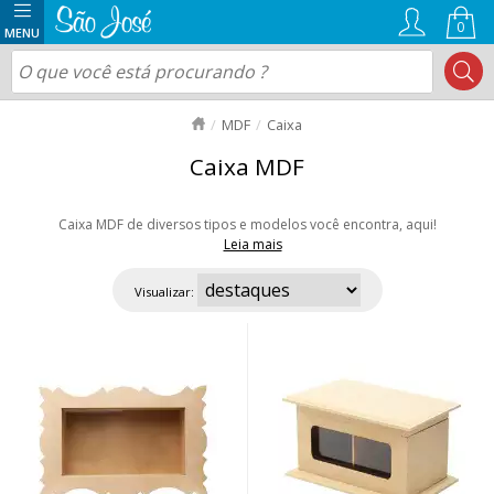
0
MDF
Caixa
Caixa MDF
Caixa MDF de diversos tipos e modelos você encontra, aqui!
Leia mais
Caixa quadrada, retangular, redonda com tampa, com gaveta de vários
modelos, ideal para pintura e decoupage. Aproveite nossas ofertas e
Visualizar:
envio rápido para todo Brasil!