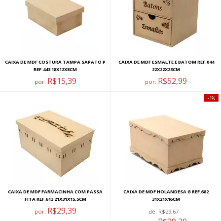
CAIXA DE MDF COSTURA TAMPA SAPATO P
CAIXA DE MDF ESMALTE E BATOM REF.044
REF.443 18X12X8CM
22X22X23CM
R$15,39
R$52,99
por:
por:
1%
CAIXA DE MDF FARMACINHA COM PASSA
CAIXA DE MDF HOLANDESA G REF.682
FITA REF.613 21X31X15,5CM
31X21X16CM
R$29,39
por:
de:
R$29,67