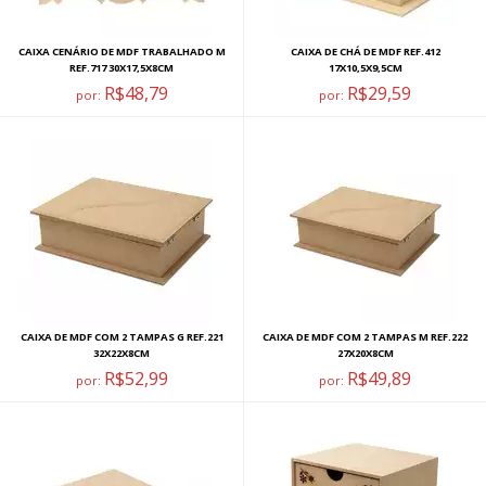
CAIXA CENÁRIO DE MDF TRABALHADO M
CAIXA DE CHÁ DE MDF REF.412
REF.717 30X17,5X8CM
17X10,5X9,5CM
R$48,79
R$29,59
por:
por:
CAIXA DE MDF COM 2 TAMPAS G REF.221
CAIXA DE MDF COM 2 TAMPAS M REF.222
32X22X8CM
27X20X8CM
R$52,99
R$49,89
por:
por: