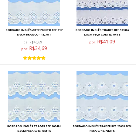
BORDADO INGLÊS ARTE PUNTO REF.017
BORDADO INGLÊS TRADER REF.103467
5,0CM BRANCO - 13,7MT
5,5CM PEÇA COM 13,7MTS
R$41,09
de:
R$40,69
por:
R$34,69
por:
BORDADO INGLÊS TRADER REF.103491
BORDADO INGLÊS TRADER REF.20068 5CM
5,0CM PEÇA C/13,70MTS
PEÇA C/ 13.70MTS