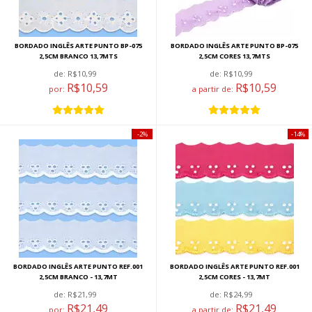
BORDADO INGLÊS ARTE PUNTO BP-075
BORDADO INGLÊS ARTE PUNTO BP-075
2,5CM BRANCO 13,7MTS
2,5CM CORES 13,7MTS
de:
R$10,99
de:
R$10,99
R$10,59
R$10,59
por:
a partir de:
2%
14%
BORDADO INGLÊS ARTE PUNTO REF.001
BORDADO INGLÊS ARTE PUNTO REF.001
2,5CM BRANCO - 13,7MT
2,5CM CORES - 13,7MT
de:
R$21,99
de:
R$24,99
R$21,49
R$21,49
por:
a partir de: