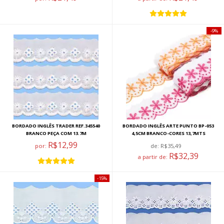
9%
BORDADO INGLÊS TRADER REF.345540
BORDADO INGLÊS ARTE PUNTO BP-053
BRANCO PEÇA COM 13.7M
4,5CM BRANCO-CORES 13,7MTS
R$12,99
por:
de:
R$35,49
R$32,39
a partir de:
15%