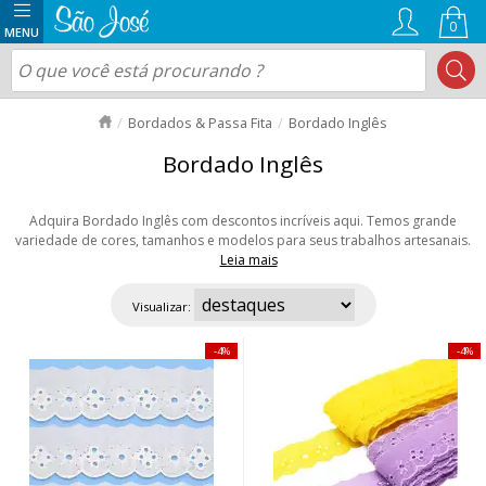
0
Bordados & Passa Fita
Bordado Inglês
Bordado Inglês
Adquira Bordado Inglês com descontos incríveis aqui. Temos grande
variedade de cores, tamanhos e modelos para seus trabalhos artesanais.
Leia mais
O Bordado Inglês é muito usado na decoração de panos de copa, toalhas,
enxovais de bebê e trabalhos em patchwork. Personalize suas peças com
Visualizar:
esse lindo material, que transmite elegância e delicadeza. Aproveite
nossas ofertas e envio rápido para todo Brasil!
4%
4%