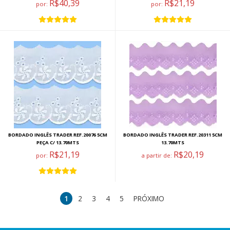
R$40,39
R$21,19
por:
por:
BORDADO INGLÊS TRADER REF.20076 5CM
BORDADO INGLÊS TRADER REF.20311 5CM
PEÇA C/ 13.70MTS
13.70MTS
R$21,19
R$20,19
por:
a partir de:
1
2
3
4
5
PRÓXIMO