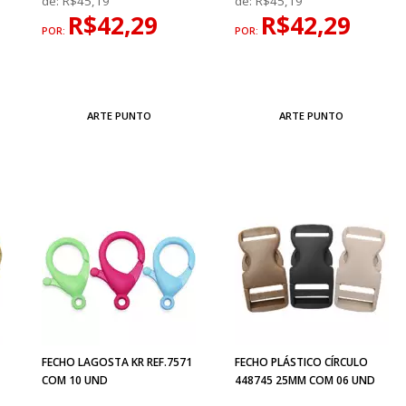
de:
R$45,19
de:
R$45,19
R$42,29
R$42,29
POR:
POR:
ARTE PUNTO
ARTE PUNTO
FECHO LAGOSTA KR REF.7571
FECHO PLÁSTICO CÍRCULO
COM 10 UND
448745 25MM COM 06 UND