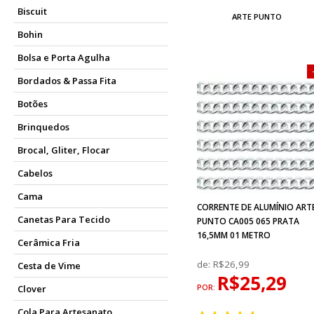
Biscuit
ARTE PUNTO
Bohin
Bolsa e Porta Agulha
Bordados & Passa Fita
Botões
Brinquedos
Brocal, Gliter, Flocar
Cabelos
Cama
CORRENTE DE ALUMÍNIO ART
Canetas Para Tecido
PUNTO CA005 065 PRATA
16,5MM 01 METRO
Cerâmica Fria
de:
R$26,99
Cesta de Vime
R$25,29
POR:
Clover
Cola Para Artesanato