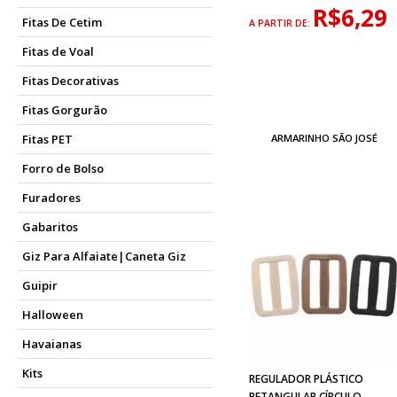
R$6,29
Fitas De Cetim
A PARTIR DE:
Fitas de Voal
Fitas Decorativas
Fitas Gorgurão
ARMARINHO SÃO JOSÉ
Fitas PET
Forro de Bolso
Furadores
Gabaritos
Giz Para Alfaiate|Caneta Giz
Guipir
Halloween
Havaianas
Kits
REGULADOR PLÁSTICO
RETANGULAR CÍRCULO