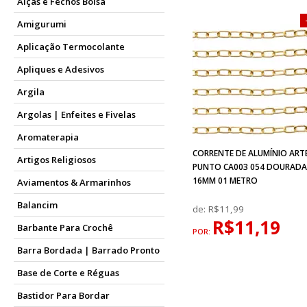
Alças e Fechos Bolsa
Amigurumi
Aplicação Termocolante
Apliques e Adesivos
Argila
Argolas | Enfeites e Fivelas
Aromaterapia
CORRENTE DE ALUMÍNIO ART
Artigos Religiosos
PUNTO CA003 054 DOURAD
16MM 01 METRO
Aviamentos & Armarinhos
Balancim
de:
R$11,99
R$11,19
Barbante Para Crochê
POR:
Barra Bordada | Barrado Pronto
Base de Corte e Réguas
Bastidor Para Bordar