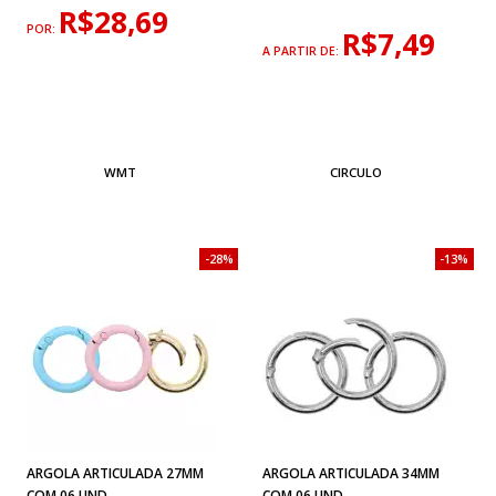
R$28,69
POR:
R$7,49
A PARTIR DE:
WMT
CIRCULO
28%
13%
ARGOLA ARTICULADA 27MM
ARGOLA ARTICULADA 34MM
COM 06 UND
COM 06 UND