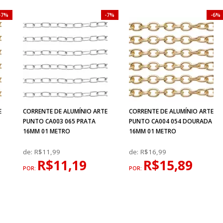
7%
7%
6%
E
CORRENTE DE ALUMÍNIO ARTE
CORRENTE DE ALUMÍNIO ARTE
A
PUNTO CA003 065 PRATA
PUNTO CA004 054 DOURADA
16MM 01 METRO
16MM 01 METRO
de:
R$11,99
de:
R$16,99
R$11,19
R$15,89
POR:
POR: