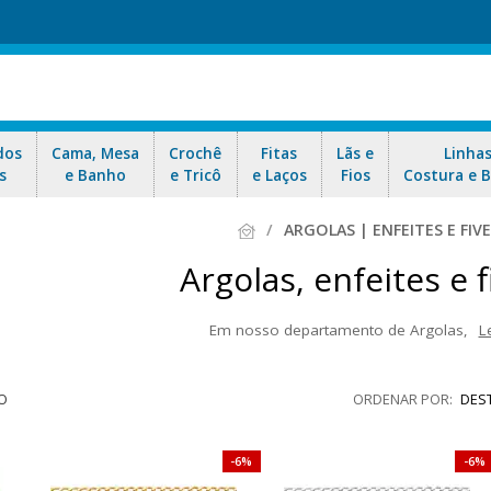
dos
Cama, Mesa
Crochê
Fitas
Lãs e
Linha
s
e Banho
e Tricô
e Laços
Fios
Costura e 
ARGOLAS | ENFEITES E FIV
Argolas, enfeites e f
Em nosso departamento de Argolas,
L
ontra uma variedade de produtos de extrema qualidade e durabilidade 
es, fechos e muito mais. Indicados para confecção de mochilas, bolsas
O
DES
e nosso envio rápido para todo Bras
6%
6%