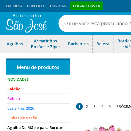
EMPRESA
CONTATO
DÚVIDAS
LOGIN LOJISTA
Armarinhos
Borda
Agulhas
Barbantes
Beleza
Botões e Zíper
e Vié
NOVIDADES
Saldão
enfeites e fivelas você enc
Beleza
argolas, passadores, corrent
1
2
3
4
5
PRÓXIM
Lãs e Fios 2026
Linhas de Verão
Agulha De Mão e para Bordar