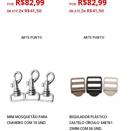
R$82,99
R$82,99
POR:
POR:
2x R$41,50
2x R$41,50
ARTE PUNTO
ARTE PUNTO
MINI MOSQUETÃO PARA
REGULADOR PLÁSTICO
CHAVEIRO COM 10 UND
CASTELO CÍRCULO 448761
25MM COM 06 UND