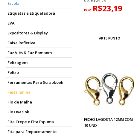
de:
R$24,79
Escolar
R$23,19
POR:
Etiquetas e Etiquetadora
EVA
Expositores & Display
ARTE PUNTO
Faixa Refletiva
Faz Viés & Faz Pompom
Feltragem
Feltro
Ferramentas Para Scrapbook
Festa Junina
Fio de Malha
Fio Overlok
FECHO LAGOSTA 12MM COM
Fita Crepe e Fita Espuma
10 UND
Fita para Empacotamento