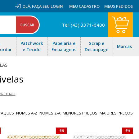
OLÁ,
FAÇA SEU LOGIN
MEU CADASTRO
MEUS PEDIDOS
Tel: (43) 3371-6400
s
Patchwork
Papelaria e
Scrap e
Marcas
Bordar
e Tecido
Embalagens
Decoupage
ELAS
ivelas
eia mais
com ótimos preços. São acessórios, mosquetões, enfeites, fivelas,
, chaveiros, vestuário e artesanato em geral. Aproveite as ofertas
TAQUES
NOMES A-Z
NOMES Z-A
MENORES PREÇOS
MAIORES PREÇOS
il!
6%
6%