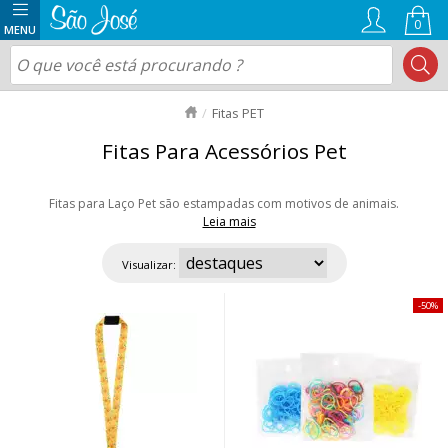
0
Fitas PET
Fitas Para Acessórios Pet
Fitas para Laço Pet são estampadas com motivos de animais.
Leia mais
São feitas de gorgurão ou cetim estampado, a largura é de 38mm, ideal
para o laço ou para a gravata. Confira as lindas estampas, uma mais fofa
Visualizar:
que a outra. Aproveite nossas ofertas e envio rápido para todo Brasil!
50%