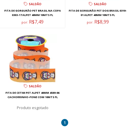
SALDÃO
SALDÃO
FITA DE GORGURÃO PET BRASIL NA COPA
FITA DE GORGURÃO PET DOG BRASIL 0319-
0303-17 ALPET 40MM 10MTS FL
01 ALPET 40MM 10MTS FL
R$7,49
R$8,99
por:
por:
SALDÃO
FITA DE CETIM PET ALPET 40MM 4589-06
CACHORRINHO-FONE COM 10MTS FL
esgotado
1