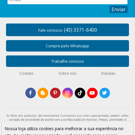
Enviar
(43) 3371-6400
Fale conosco:
Compre pelo Whatsapp
Trabalhe conosco
Contato
Sobre nós
Dúvidas
As fotos dos produtos são meramente ilustrativas e as cores apresentadas podem sofrer
variação de tonalidade de acordo com a configuração do monitor. Preços, promoções e
formas de pagamento válidos exclusivamente para compras através da loja virtual e
enquanto durar o estoque. Os preços apresentados são válidos para pagamentos a vista
Nossa loja utiliza cookies para melhorar a sua experiência no
e podem sofrer alterações sem aviso prévio. Vendas sujeitas a análise e confirmação de