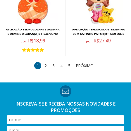
APLICAÇÃO TERMOCOLANTE GALINHA
APLICAÇÃO TERMOCOLANTE MENINA
DORMINDO LARANJA JBT-6407 3UND
COM GATINHO PATCH JBT-6421 3UND
R$18,99
R$27,49
por:
por:
1
2
3
4
5
PRÓXIMO
INSCREVA-SE E RECEBA NOSSAS
NOVIDADES E
PROMOÇÕES