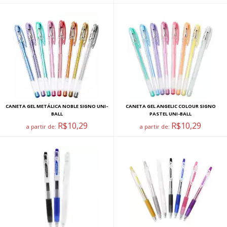
CANETA GEL METÁLICA NOBLE SIGNO UNI-
CANETA GEL ANGELIC COLOUR SIGNO
BALL
PASTEL UNI-BALL
R$10,29
R$10,29
a partir de:
a partir de: