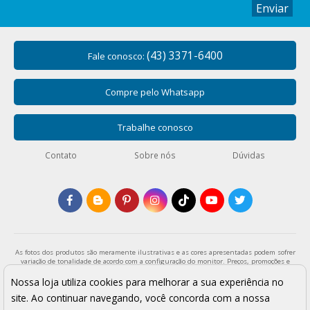
Enviar
(43) 3371-6400
Fale conosco:
Compre pelo Whatsapp
Trabalhe conosco
Contato
Sobre nós
Dúvidas
As fotos dos produtos são meramente ilustrativas e as cores apresentadas podem sofrer
variação de tonalidade de acordo com a configuração do monitor. Preços, promoções e
formas de pagamento válidos exclusivamente para compras através da loja virtual e
enquanto durar o estoque. Os preços apresentados são válidos para pagamentos a vista
Nossa loja utiliza cookies para melhorar a sua experiência no
e podem sofrer alterações sem aviso prévio. Vendas sujeitas a análise e confirmação de
site. Ao continuar navegando, você concorda com a nossa
dados.
Armarinho São José - Todos os direitos reservados