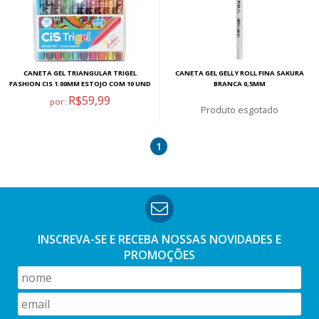
CANETA GEL TRIANGULAR TRIGEL
CANETA GEL GELLY ROLL FINA SAKURA
FASHION CIS 1.00MM ESTOJO COM 10 UND
BRANCA 0,5MM
R$59,99
por:
esgotado
1
INSCREVA-SE E RECEBA NOSSAS
NOVIDADES E
PROMOÇÕES