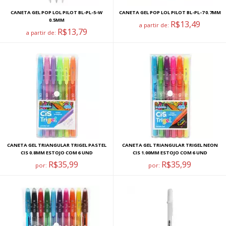
CANETA GEL POP LOL PILOT BL-PL-5-W
CANETA GEL POP LOL PILOT BL-PL-7 0.7MM
0.5MM
R$13,49
a partir de:
R$13,79
a partir de:
CANETA GEL TRIANGULAR TRIGEL PASTEL
CANETA GEL TRIANGULAR TRIGEL NEON
CIS 0.8MM ESTOJO COM 6 UND
CIS 1.00MM ESTOJO COM 6 UND
R$35,99
R$35,99
por:
por: