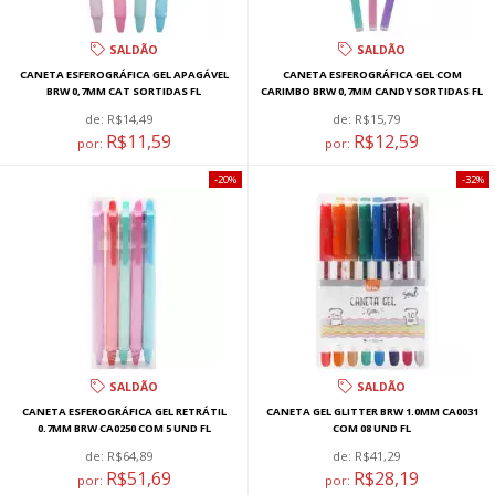
SALDÃO
SALDÃO
CANETA ESFEROGRÁFICA GEL APAGÁVEL
CANETA ESFEROGRÁFICA GEL COM
BRW 0,7MM CAT SORTIDAS FL
CARIMBO BRW 0,7MM CANDY SORTIDAS FL
de:
R$14,49
de:
R$15,79
R$11,59
R$12,59
por:
por:
20%
32%
SALDÃO
SALDÃO
CANETA ESFEROGRÁFICA GEL RETRÁTIL
CANETA GEL GLITTER BRW 1.0MM CA0031
0.7MM BRW CA0250 COM 5 UND FL
COM 08 UND FL
de:
R$64,89
de:
R$41,29
R$51,69
R$28,19
por:
por: