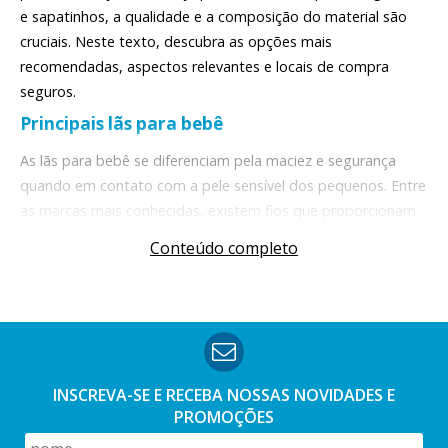
e sapatinhos, a qualidade e a composição do material são
cruciais. Neste texto, descubra as opções mais
recomendadas, aspectos relevantes e locais de compra
seguros.
Principais lãs para bebê
As lãs para bebê se diferenciam pela maciez e segurança
quando em contato com a pele sensível dos pequenos. Entre
as marcas mais conhecidas, existem fios que proporcionam
um excelente rendimento, tons suaves e uma textura
Conteúdo completo
aveludada.
Muitas dessas lãs são desenvolvidas especificamente para
esse tipo de uso, e apresentam características únicas:
composição totalmente acrílica, antialérgica, com fácil
higienização e mínima formação de pelinhos. Tudo para
assegurar estética e praticidade.
INSCREVA-SE E RECEBA NOSSAS
NOVIDADES E
PROMOÇÕES
A lã bebê também é admirada pela sua ampla gama de
cores. As tonalidades suaves - como azul claro, rosa suave,