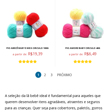
FIO ABECÊ BABY E KIDS CIRCULO 100G
FIO AMORE BABY CIRCULO 40G
R$19,39
R$6,49
a partir de:
a partir de:
1
2
3
PRÓXIMO
A seleção da lã bebê ideal é fundamental para aqueles que
querem desenvolver itens agradáveis, atraentes e seguros
para as crianças. Quer seja para cobertores, paletós, gorros