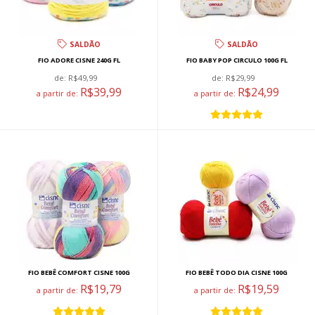
SALDÃO
SALDÃO
FIO ADORE CISNE 240G FL
FIO BABY POP CIRCULO 100G FL
de:
R$49,99
de:
R$29,99
R$39,99
R$24,99
a partir de:
a partir de:
FIO BEBÊ COMFORT CISNE 100G
FIO BEBÊ TODO DIA CISNE 100G
R$19,79
R$19,59
a partir de:
a partir de: