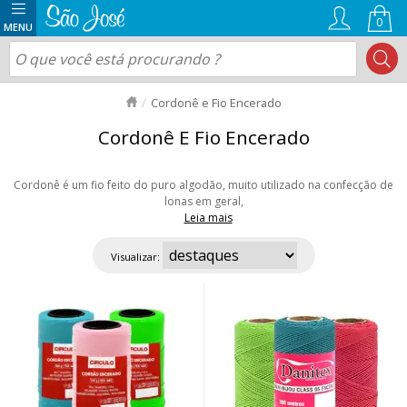
0
Cordonê e Fio Encerado
Cordonê E Fio Encerado
Cordonê é um fio feito do puro algodão, muito utilizado na confecção de
lonas em geral,
Leia mais
bem como couro, estofados, tapetes etc. Já o fio encerado é bastante
usado na montagem de bijuterias, além de crochês, macramês e demais
Visualizar:
trabalhos com nós. Confira as nossas opções! Aproveite nossas ofertas e
envio rápido para todo Brasil!