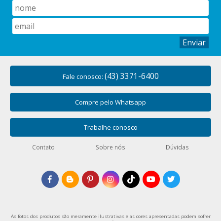
de alta tenacidade, retorcido, torcido, com acabamento
especial e retorcido. A sua tonalidade pode variar de acordo
com o tipo de tela utilizada ou lote disponível.
Para que serve cordonê e fio encerado?
Enviar
O fio e cordonê encerado podem ser utilizados para diversas
finalidades, como costura de roupas, aplicações, ajustes e
(43) 3371-6400
Fale conosco:
bainhas reforçadas. Também podem ser utilizados em
pesca, bijuterias, guias e fios, além do artesanato.
Compre pelo Whatsapp
Também conhecido como linha cordonê, o cordonê
encerado foi desenvolvido pela indústria de calçados. No
Trabalhe conosco
entanto, devido ao fato de contar com muitas cores e por
sua resistência, se popularizou no artesanato.
Contato
Sobre nós
Dúvidas
Tipos de cordonê e Fio encerado
Há algumas diferenças entre o fio e o cordonê encerado.
Enquanto o cordonê encerado é fabricado do puro algodão,
o fio encerado é revestido em cera, o que o torna resistente
As fotos dos produtos são meramente ilustrativas e as cores apresentadas podem sofrer
e durável. Os principais tipos são: