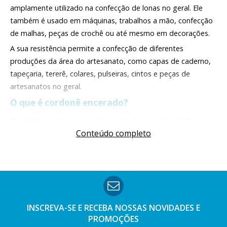
amplamente utilizado na confecção de lonas no geral. Ele
também é usado em máquinas, trabalhos a mão, confecção
de malhas, peças de crochê ou até mesmo em decorações.
A sua resistência permite a confecção de diferentes
produções da área do artesanato, como capas de caderno,
tapeçaria, tererê, colares, pulseiras, cintos e peças de
artesanatos no geral.
O que é cordonê encerado?
O cordonê encerado ou linha encerada é um tipo de fio
Conteúdo completo
revestido com cera é bastante utilizado para fazer peças de
artesanato, roupas, bijuterias e diferentes outros trabalhos,
como:
Decoração;
Embalagens;
Macramê.
INSCREVA-SE E RECEBA NOSSAS
NOVIDADES E
Um cordonê encerado é fabricado de filamento de poliéster
PROMOÇÕES