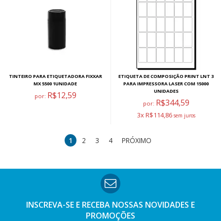
TINTEIRO PARA ETIQUETADORA FIXXAR
ETIQUETA DE COMPOSIÇÃO PRINT LNT 3
MX 5500 1UNIDADE
PARA IMPRESSORA LASER COM 15000
UNIDADES
R$12,59
por:
R$344,59
por:
3x R$114,86
1
2
3
4
PRÓXIMO
INSCREVA-SE E RECEBA NOSSAS
NOVIDADES E
PROMOÇÕES