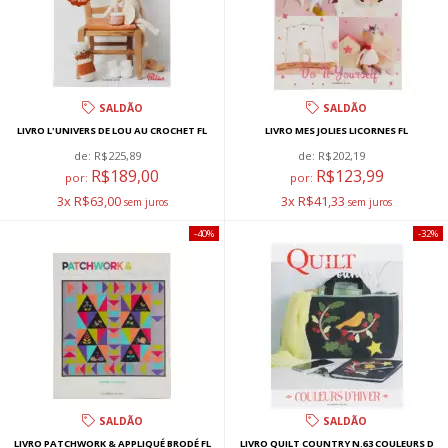
SALDÃO
SALDÃO
LIVRO L'UNIVERS DE LOU AU CROCHET FL
LIVRO MES JOLIES LICORNES FL
de:
R$225,89
de:
R$202,19
R$189,00
R$123,99
por:
por:
3x R$63,00
3x R$41,33
40%
32%
SALDÃO
SALDÃO
LIVRO PATCHWORK & APPLIQUÉ BRODÉ FL
LIVRO QUILT COUNTRY N.63 COULEURS D