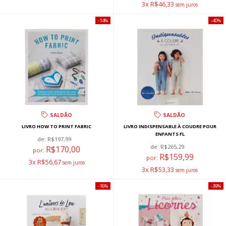
3x R$46,33
14%
40%
SALDÃO
SALDÃO
LIVRO HOW TO PRINT FABRIC
LIVRO INDISPENSABLE À COUDRE POUR
ENFANTS FL
de:
R$197,99
de:
R$265,29
R$170,00
por:
R$159,99
por:
3x R$56,67
3x R$53,33
16%
39%