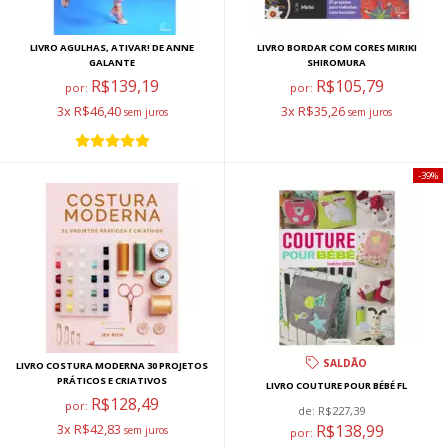
LIVRO AGULHAS, ATIVAR! DE ANNE
LIVRO BORDAR COM CORES MIRIKI
GALANTE
SHIROMURA
R$139,19
R$105,79
por:
por:
3x R$46,40
3x R$35,26
39%
SALDÃO
LIVRO COSTURA MODERNA 30 PROJETOS
PRÁTICOS E CRIATIVOS
LIVRO COUTURE POUR BÉBÉ FL
R$128,49
por:
de:
R$227,39
3x R$42,83
R$138,99
por: