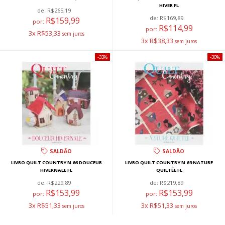
HIVER FL
de:
R$265,19
de:
R$169,89
R$159,99
por:
R$114,99
por:
3x R$53,33
3x R$38,33
33%
30%
SALDÃO
SALDÃO
LIVRO QUILT COUNTRY N.66 DOUCEUR
LIVRO QUILT COUNTRY N.69 NATURE
HIVERNALE FL
QUILTÉE FL
de:
R$229,89
de:
R$219,89
R$153,99
R$153,99
por:
por:
3x R$51,33
3x R$51,33