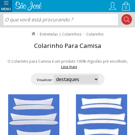
0
Entretelas | Colarinhos
Colarinho
Colarinho Para Camisa
O Colarinho para Camisa é um produto 100% Algodão pré encolhido,
Leia mais
você encontra nas versões: inteiro ou separado. Trabalhamos com 3
Modelos: Brisa (inteiro), Niterói (separado com pontas arredondadas) e o
Visualizar:
Atena (pontas mais alongadas). Ideal para camisas sociais e casuais, temos
tamanhos do 36 ao 48. Aproveite as ofertas e nosso envio rápido para
todo Brasil!