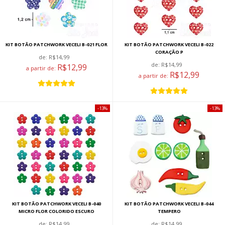
KIT BOTÃO PATCHWORK VECELI B-021 FLOR
KIT BOTÃO PATCHWORK VECELI B-022
CORAÇÃO P
de:
R$14,99
de:
R$14,99
R$12,99
a partir de:
R$12,99
a partir de:
13%
13%
KIT BOTÃO PATCHWORK VECELI B-040
KIT BOTÃO PATCHWORK VECELI B-044
MICRO FLOR COLORIDO ESCURO
TEMPERO
de:
R$14,99
de:
R$14,99