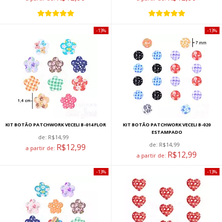
13%
13%
KIT BOTÃO PATCHWORK VECELI B-014 FLOR
KIT BOTÃO PATCHWORK VECELI B-020
ESTAMPADO
de:
R$14,99
de:
R$14,99
R$12,99
a partir de:
R$12,99
a partir de:
13%
13%