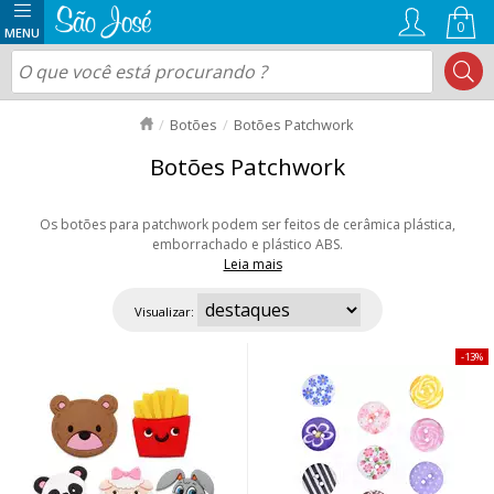
0
Botões
Botões Patchwork
Botões Patchwork
Os botões para patchwork podem ser feitos de cerâmica plástica,
emborrachado e plástico ABS.
Leia mais
São botões que formam um compose de cores e de formatos. Indicado
para confecção e trabalhos decorativos, como scrapbooking, patchwork e
Visualizar:
muito mais. Aproveite as ofertas e nosso envio rápido para todo Brasil!
13%