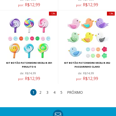
R$12,99
R$12,99
por:
por:
13%
13%
KIT BOTÃO PATCHWORK VECELI B-051
KIT BOTÃO PATCHWORK VECELI B-052
PIRULITO G
PASSARINHO CLARO
de:
R$14,99
de:
R$14,99
R$12,99
R$12,99
por:
por:
1
2
3
4
5
PRÓXIMO