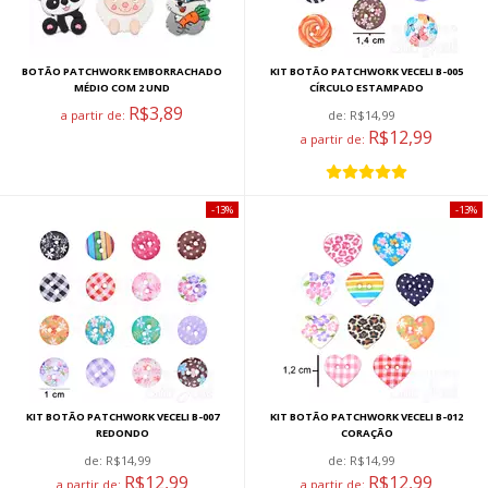
BOTÃO PATCHWORK EMBORRACHADO
KIT BOTÃO PATCHWORK VECELI B-005
MÉDIO COM 2 UND
CÍRCULO ESTAMPADO
R$3,89
a partir de:
de:
R$14,99
R$12,99
a partir de:
13%
13%
KIT BOTÃO PATCHWORK VECELI B-007
KIT BOTÃO PATCHWORK VECELI B-012
REDONDO
CORAÇÃO
de:
R$14,99
de:
R$14,99
R$12,99
R$12,99
a partir de:
a partir de: