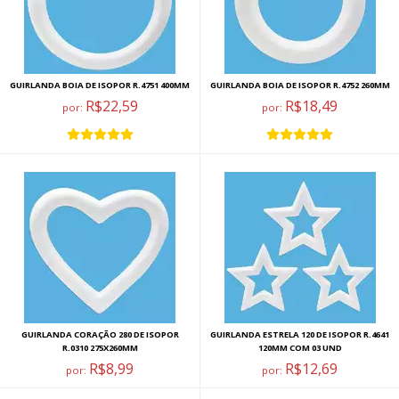
GUIRLANDA BOIA DE ISOPOR R.4751 400MM
GUIRLANDA BOIA DE ISOPOR R.4752 260MM
R$22,59
R$18,49
por:
por:
GUIRLANDA CORAÇÃO 280 DE ISOPOR
GUIRLANDA ESTRELA 120 DE ISOPOR R.4641
R.0310 275X260MM
120MM COM 03 UND
R$8,99
R$12,69
por:
por: