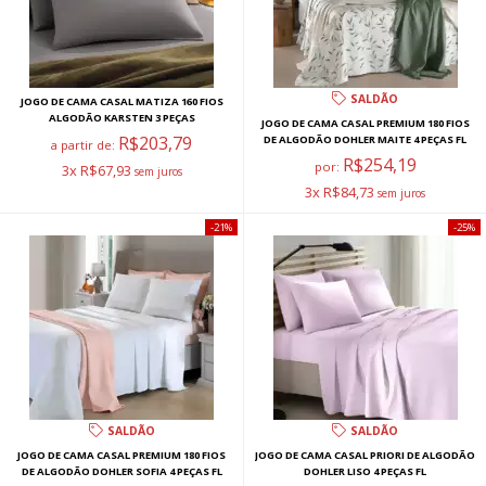
SALDÃO
JOGO DE CAMA CASAL MATIZA 160 FIOS
ALGODÃO KARSTEN 3 PEÇAS
JOGO DE CAMA CASAL PREMIUM 180 FIOS
R$203,79
DE ALGODÃO DOHLER MAITE 4 PEÇAS FL
a partir de:
R$254,19
por:
3x R$67,93
3x R$84,73
21%
25%
SALDÃO
SALDÃO
JOGO DE CAMA CASAL PREMIUM 180 FIOS
JOGO DE CAMA CASAL PRIORI DE ALGODÃO
DE ALGODÃO DOHLER SOFIA 4 PEÇAS FL
DOHLER LISO 4 PEÇAS FL