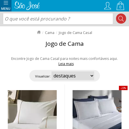
0
Cama
Jogo de Cama Casal
Jogo de Cama
Encontre Jogo de Cama Casal para noites mais confortáveis aqui.
Leia mais
São macios, agradáveis ao toque e de alta qualidade. Transforme seu
quarto com tecidos sofisticados e duráveis. Conforto, elegância e ótimo
Visualizar:
acabamento são os destaques. Aproveite nossas ofertas e envio rápido
para todo o Brasil!
23%