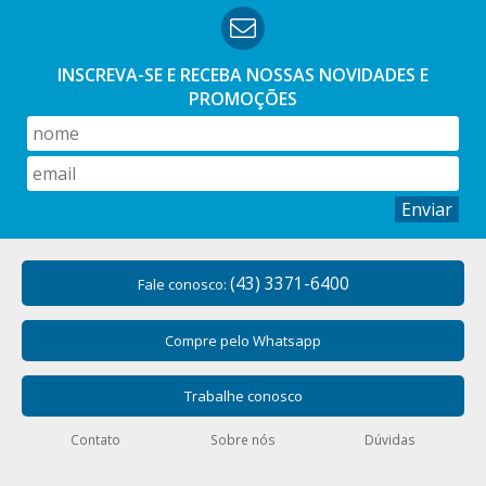
aconchego.
Essas peças compõem a cama posta e são utilizadas,
INSCREVA-SE E RECEBA NOSSAS
NOVIDADES E
inclusive, para decoração. Com modelos, cores e estampas
PROMOÇÕES
diferentes, que também podem ser combinadas de acordo
com as suas preferências; os jogos de cama são
indispensáveis se você preza por uma experiência perfeita a
cada soneca.
Enviar
Marcas e conjunto de jogo de cama
Na hora de escolher os jogos de cama do seu enxoval, o
(43) 3371-6400
Fale conosco:
primeiro passo é conhecer as marcas disponíveis no mercado
e quais opções de conjunto podem ser adequadas para o
ambiente. Tecidos importados, estampas exclusivas e
Compre pelo Whatsapp
modelos únicos, podem ser o grande diferencial entre uma
marca e outra.
Trabalhe conosco
Jogo de cama Buddemeyer
Contato
Sobre nós
Dúvidas
Com algodão egípcio e peças de 500 fios, o jogo de cama