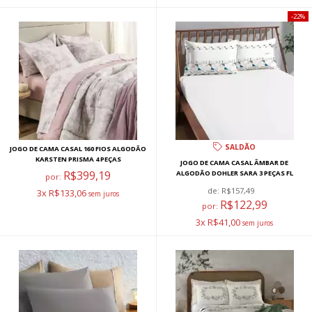
22%
SALDÃO
JOGO DE CAMA CASAL 160 FIOS ALGODÃO
KARSTEN PRISMA 4 PEÇAS
JOGO DE CAMA CASAL ÂMBAR DE
R$399,19
ALGODÃO DOHLER SARA 3 PEÇAS FL
por:
de:
R$157,49
3x R$133,06
R$122,99
por:
3x R$41,00