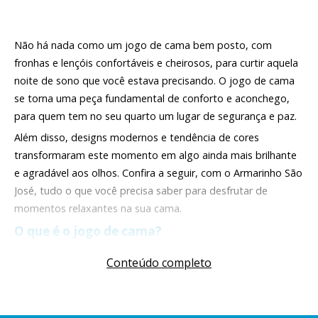
Não há nada como um jogo de cama bem posto, com
fronhas e lençóis confortáveis e cheirosos, para curtir aquela
noite de sono que você estava precisando. O jogo de cama
se torna uma peça fundamental de conforto e aconchego,
para quem tem no seu quarto um lugar de segurança e paz.
Além disso, designs modernos e tendência de cores
transformaram este momento em algo ainda mais brilhante
e agradável aos olhos. Confira a seguir, com o Armarinho São
José, tudo o que você precisa saber para desfrutar de
momentos relaxantes na sua cama.
O que é o jogo de cama?
Podendo ser composto por fronhas, lençol, mantas, colchas,
Conteúdo completo
edredons, cobertores e outras peças, um jogo de cama
pode apresentar diferentes combinações. Porém, a sua
principal função é imutável: proporcionar conforto e