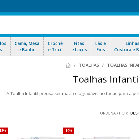
dos
Cama, Mesa
Crochê
Fitas
Lãs e
Linha
s
e Banho
e Tricô
e Laços
Fios
Costura e 
TOALHAS
TOALHAS INFA
Toalhas Infanti
A Toalha Infantil precisa ser macia e agradável ao toque para a pel
odelos, que trazem essa qualidade essencial. Toalhas para bordar e 
nosso envio rápido para todo Brasil e garanta as suas 
DES
13%
10%