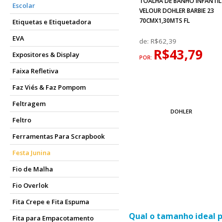
TOALHA DE BANHO INFANTIL
Escolar
VELOUR DOHLER BARBIE 23
70CMX1,30MTS FL
Etiquetas e Etiquetadora
EVA
de:
R$62,39
R$43,79
Expositores & Display
POR:
Faixa Refletiva
Faz Viés & Faz Pompom
Feltragem
DOHLER
Feltro
Ferramentas Para Scrapbook
Festa Junina
Fio de Malha
Fio Overlok
Fita Crepe e Fita Espuma
Qual o tamanho ideal p
Fita para Empacotamento