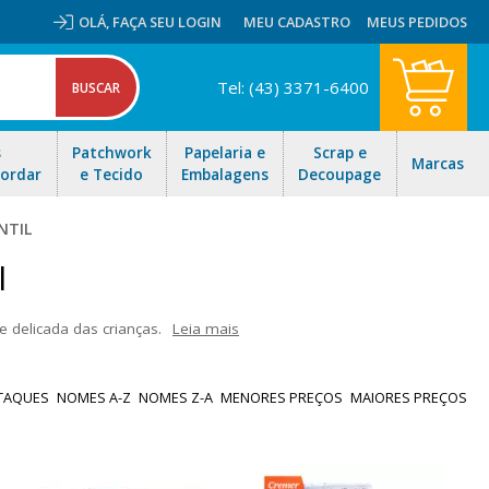
OLÁ,
FAÇA SEU LOGIN
MEU CADASTRO
MEUS PEDIDOS
Tel: (43) 3371-6400
s
Patchwork
Papelaria e
Scrap e
Marcas
Bordar
e Tecido
Embalagens
Decoupage
NTIL
l
e delicada das crianças.
Leia mais
pintar, com detalhes em renda e acabamentos em crochê. Aproveite
peças sem sair de casa!
TAQUES
NOMES A-Z
NOMES Z-A
MENORES PREÇOS
MAIORES PREÇOS