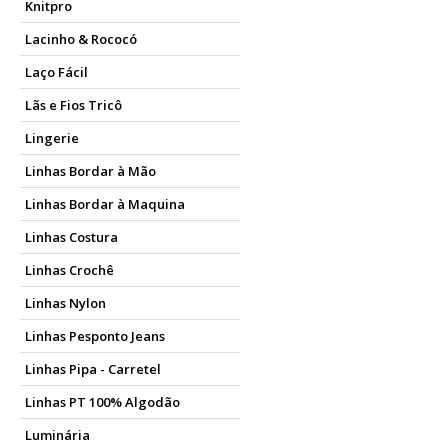
Toalha de banho infant
Knitpro
No Armarinho São José, você
Lacinho & Rococó
temas de super-heróis, é mui
Laço Fácil
proporcionando maciez e co
Lãs e Fios Tricô
Toalha de banho infant
Lingerie
As toalhas infantil para me
acabamentos delicados em re
Linhas Bordar à Mão
são feitas de algodão, torn
Linhas Bordar à Maquina
Qual a diferença entre 
Linhas Costura
As toalhas infantil convenc
Linhas Crochê
infantil. As toalhas infantil
Linhas Nylon
Já as fraldas são confeccion
sensível e essa toalha ajuda 
Linhas Pesponto Jeans
Onde comprar toalhas i
Linhas Pipa - Carretel
Para poder adquirir as toal
Linhas PT 100% Algodão
funcionalidade, estilo e co
Luminária
marcas e tamanhos, sempre 