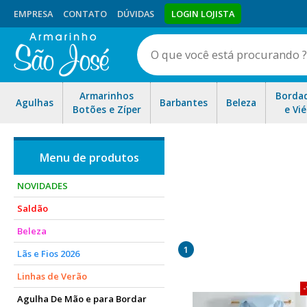
EMPRESA
CONTATO
DÚVIDAS
LOGIN LOJISTA
Armarinhos
Borda
Agulhas
Barbantes
Beleza
Botões e Zíper
e Vié
NOVIDADES
Saldão
Aqui você encontra lindos m
Beleza
1
Lãs e Fios 2026
Linhas de Verão
Agulha De Mão e para Bordar