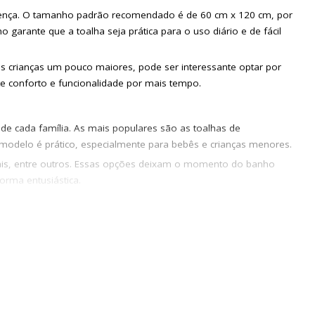
iferença. O tamanho padrão recomendado é de 60 cm x 120 cm, por
garante que a toalha seja prática para o uso diário e de fácil
crianças um pouco maiores, pode ser interessante optar por
te conforto e funcionalidade por mais tempo.
 de cada família. As mais populares são as toalhas de
modelo é prático, especialmente para bebês e crianças menores.
mais, entre outros. Essas opções deixam o momento do banho
forma entusiástica.
nforto e proteção, e mantém o corpo e a cabeça dos pequenos
 o uso ainda mais alegre.
seguem transformar a rotina do banho em uma experiência única e
e.