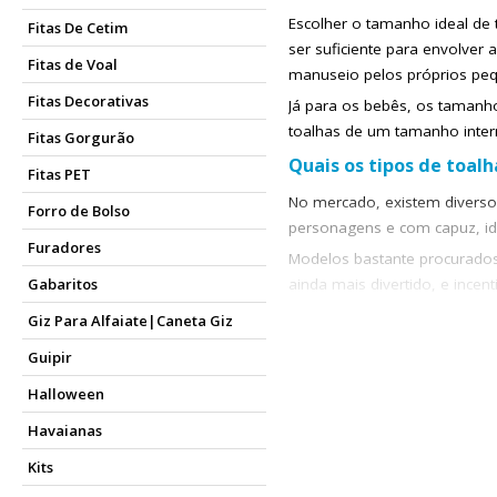
Escolher o tamanho ideal de 
Fitas De Cetim
ser suficiente para envolver 
Fitas de Voal
manuseio pelos próprios peq
Fitas Decorativas
Já para os bebês, os tamanh
toalhas de um tamanho interm
Fitas Gorgurão
Quais os tipos de toalh
Fitas PET
No mercado, existem diversos
Forro de Bolso
personagens e com capuz, id
Furadores
Modelos bastante procurados
ainda mais divertido, e ince
Gabaritos
Toalha infantil com capuz
Giz Para Alfaiate|Caneta Giz
As toalhas com capuz são as
Guipir
aquecida. Além disso, as est
Halloween
Toalha de banho infantil
Havaianas
As toalhas com estampas de 
lúdica, desde princesas a s
Kits