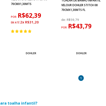
TOALHA DE BANHO INFANTIL
70CMX1,30MTS
VELOUR DOHLER STITCH 08
70CMX1,30MTS FL
R$62,39
POR:
de:
R$59,79
2x R$31,20
R$43,79
POR:
DOHLER
DOHLER
1
ara toalha infantil?