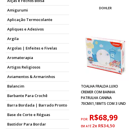
Alças e Fechos Bolsa
DOHLER
Amigurumi
Aplicação Termocolante
Apliques e Adesivos
Argila
Argolas | Enfeites e Fivelas
Aromaterapia
Artigos Religiosos
Aviamentos & Armarinhos
Balancim
TOALHA FRALDA LUXO
CREMER COM BAINHA
Barbante Para Crochê
PATRULHA CANINA
70CMX1,18MTS COM 3 UND
Barra Bordada | Barrado Pronto
Base de Corte e Réguas
R$68,99
POR:
Bastidor Para Bordar
2x R$34,50