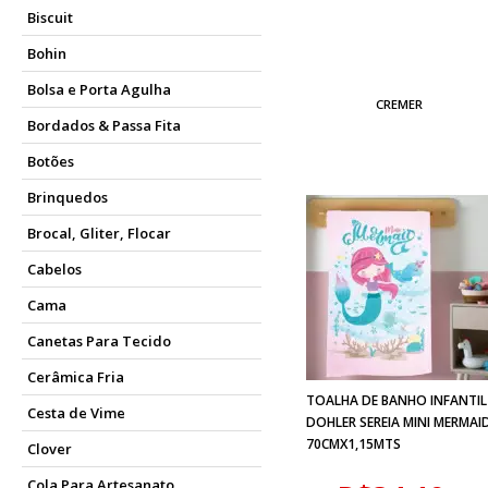
Biscuit
Bohin
Bolsa e Porta Agulha
CREMER
Bordados & Passa Fita
Botões
Brinquedos
Brocal, Gliter, Flocar
Cabelos
Cama
Canetas Para Tecido
Cerâmica Fria
TOALHA DE BANHO INFANTIL
Cesta de Vime
DOHLER SEREIA MINI MERMAI
70CMX1,15MTS
Clover
Cola Para Artesanato