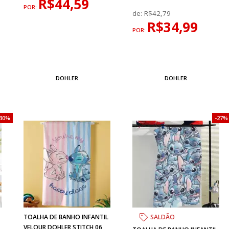
R$44,59
POR:
de:
R$42,79
R$34,99
POR:
DOHLER
DOHLER
30%
27%
TOALHA DE BANHO INFANTIL
SALDÃO
VELOUR DOHLER STITCH 06