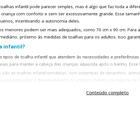
toalhas infantil pode parecer simples, mas é algo que faz toda a d
a criança com conforto e sem ser excessivamente grande. Esse tamanho 
uenos, incentivando a autonomia deles.
os menores podem ser mais adequados, como 70 cm x 90 cm. Para as 
ediário, próximo às medidas de toalhas para os adultos. Isso garan
a infantil?
 tipos de toalha infantil que atendem às necessidades e preferências
eais para manter a cabeça das crianças aquecida após o banho. Esse 
 são as toalhas infantil temáticas, com estampas de desenhos, ani
ntiva os pequenos a desenvolverem os próprios hábitos de higiene de 
Conteúdo completo
 mais queridinhas entre os pais. Elas oferecem um toque extra de co
ampas criativas, como as orelhinhas de animais, por exemplo, tornam
 personagens
personagens são um verdadeiro sucesso entre as crianças. Elas con
uper-heróis e animais fofos que acompanham os pequenos diariament