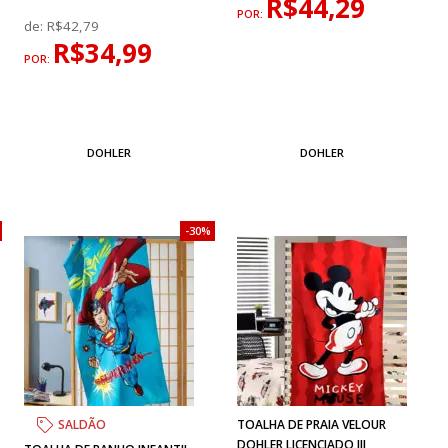
R$44,29
POR:
de:
R$42,79
R$34,99
POR:
DOHLER
DOHLER
30%
SALDÃO
TOALHA DE PRAIA VELOUR
DOHLER LICENCIADO III